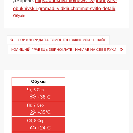
Джерело:
https://obukhiv.info/news/18-grudnya-v-
obukhivskii-gromadi-vidkliuchatimut-svitlo-detali/
Обухів
Навігація
НХЛ: ФЛОРИДА ТА ЕДМОНТОН ЗАКИНУЛИ 11 ШАЙБ
записів
КОЛИШНІЙ ГРАВЕЦЬ ЗБІРНОЇ ЛАТВІЇ НАКЛАВ НА СЕБЕ РУКИ
Обухів
Чт, 6 Сер
+36°C
Пт, 7 Сер
+35°C
Сб, 8 Сер
+24°C