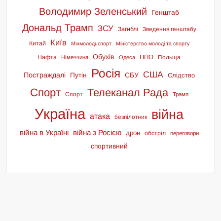
Володимир Зеленський
Генштаб
Дональд Трамп
ЗСУ
Загиблі
Зведення генштабу
Київ
Китай
Мінмолодьспорт
Міністерство молоді та спорту
Обухів
ППО
Нафта
Польща
Німеччина
Одеса
Росія
США
Постраждалі
СБУ
Путін
Слідство
Спорт
Телеканал Рада
Спорт
Трамп
Україна
війна
атака
безпілотник
війна в Україні
війна з Росією
дрон
обстріл
переговори
спортивний