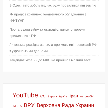
В Одесі автомобіль під час руху провалився під землю
Як працює комплекс геодезичного обладнання |
ІФНТУНГ
Пропагували війну та окупацію: викрито мережу
прихильників РФ
Литовська розвідка заявила про можливі провокації РФ
з українськими дронами
Кандидат України до МКС не пройшов мовний тест
YouTube
Іран
ЄС
Європа
Ізраїль
Автомобілі
ВРУ
Верховна Рада України
БПЛА