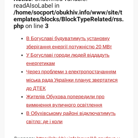
readAlsoLabel in
/home/socport/obukhiv.info/www/site/t
emplates/blocks/BlockTypeRelated/rss.
php
on line
3
В Богуславі будуватимуть установку
зберігання енергії потужністю 20 МВт
У Богуславі городи людей віддадуть
енергетикам
Через проблеми з електропостачанням
міська рада Українки планує звертатися
до ДТЕК
Жителів Обухова попередили про
вимкнення вуличного освітлення
В Обухівському районі відключатимуть
світло: де і коли