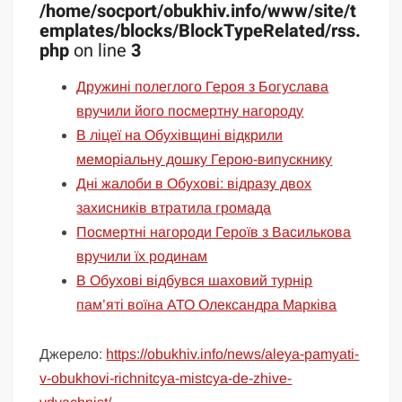
/home/socport/obukhiv.info/www/site/t
emplates/blocks/BlockTypeRelated/rss.
php
on line
3
Дружині полеглого Героя з Богуслава
вручили його посмертну нагороду
В ліцеї на Обухівщині відкрили
меморіальну дошку Герою-випускнику
Дні жалоби в Обухові: відразу двох
захисників втратила громада
Посмертні нагороди Героїв з Василькова
вручили їх родинам
В Обухові відбувся шаховий турнір
пам’яті воїна АТО Олександра Марківа
Джерело:
https://obukhiv.info/news/aleya-pamyati-
v-obukhovi-richnitcya-mistcya-de-zhive-