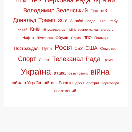
ВРУ
Верховна Рада України
БПЛА
Володимир Зеленський
Генштаб
Дональд Трамп
ЗСУ
Загиблі
Зведення генштабу
Київ
Китай
Мінмолодьспорт
Міністерство молоді та спорту
Обухів
ППО
Нафта
Польща
Німеччина
Одеса
Росія
США
Постраждалі
СБУ
Путін
Слідство
Спорт
Телеканал Рада
Спорт
Трамп
Україна
війна
атака
безпілотник
війна в Україні
війна з Росією
дрон
обстріл
переговори
спортивний