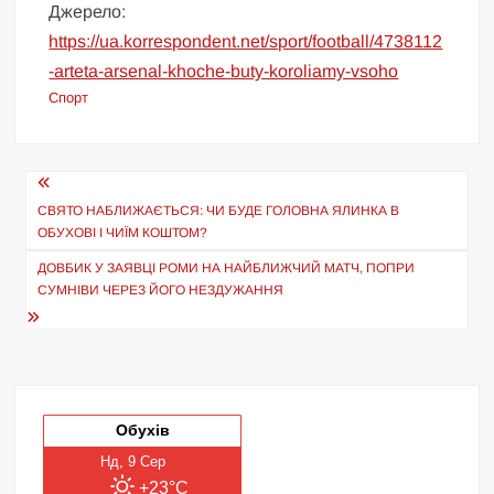
Джерело:
https://ua.korrespondent.net/sport/football/4738112
-arteta-arsenal-khoche-buty-koroliamy-vsoho
Спорт
Навігація
записів
СВЯТО НАБЛИЖАЄТЬСЯ: ЧИ БУДЕ ГОЛОВНА ЯЛИНКА В
ОБУХОВІ І ЧИЇМ КОШТОМ?
ДОВБИК У ЗАЯВЦІ РОМИ НА НАЙБЛИЖЧИЙ МАТЧ, ПОПРИ
СУМНІВИ ЧЕРЕЗ ЙОГО НЕЗДУЖАННЯ
Обухів
Нд, 9 Сер
+23°C