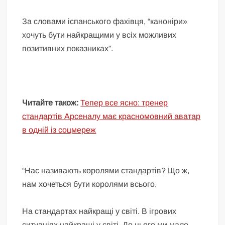
За словами іспанського фахівця, “каноніри»
хочуть бути найкращими у всіх можливих
позитивних показниках”.
Читайте також:
Тепер все ясно: тренер
стандартів Арсеналу має красномовний аватар
в одній із соцмереж
“Нас називають королями стандартів? Що ж,
нам хочеться бути королями всього.
На стандартах найкращі у світі. В ігрових
ситуаціях найкращі у світі. До цього ми мало