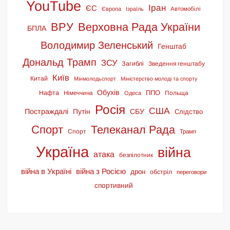
YouTube
Іран
ЄС
Європа
Ізраїль
Автомобілі
ВРУ
Верховна Рада України
БПЛА
Володимир Зеленський
Генштаб
Дональд Трамп
ЗСУ
Загиблі
Зведення генштабу
Київ
Китай
Мінмолодьспорт
Міністерство молоді та спорту
Обухів
ППО
Нафта
Німеччина
Польща
Одеса
Росія
США
Постраждалі
Путін
СБУ
Слідство
Спорт
Телеканал Рада
Спорт
Трамп
Україна
війна
атака
безпілотник
війна в Україні
війна з Росією
дрон
обстріл
переговори
спортивний