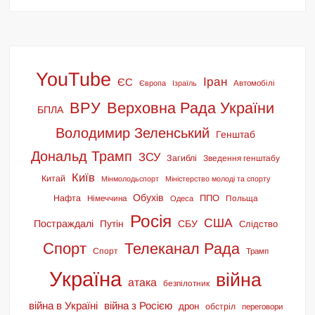
YouTube
Іран
ЄС
Європа
Ізраїль
Автомобілі
ВРУ
Верховна Рада України
БПЛА
Володимир Зеленський
Генштаб
Дональд Трамп
ЗСУ
Загиблі
Зведення генштабу
Київ
Китай
Мінмолодьспорт
Міністерство молоді та спорту
Обухів
ППО
Нафта
Німеччина
Польща
Одеса
Росія
США
Постраждалі
Путін
СБУ
Слідство
Спорт
Телеканал Рада
Спорт
Трамп
Україна
війна
атака
безпілотник
війна в Україні
війна з Росією
дрон
обстріл
переговори