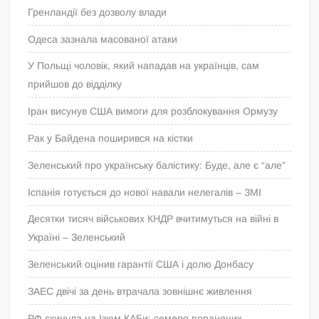
Гренландії без дозволу влади
Одеса зазнала масованої атаки
У Польщі чоловік, який нападав на українців, сам
прийшов до відділку
Іран висунув США вимоги для розблокування Ормузу
Рак у Байдена поширився на кістки
Зеленський про українську балістику: Буде, але є “але”
Іспанія готується до нової навали нелегалів – ЗМІ
Десятки тисяч військових КНДР вчитимуться на війні в
Україні – Зеленський
Зеленський оцінив гарантії США і долю Донбасу
ЗАЕС двічі за день втрачала зовнішнє живлення
РФ скинула на Ізюм КАБи: семеро поранених