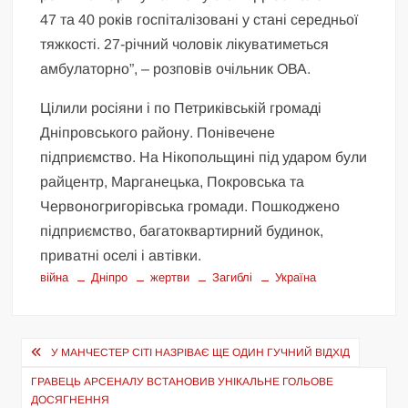
47 та 40 років госпіталізовані у стані середньої
тяжкості. 27-річний чоловік лікуватиметься
амбулаторно”, – розповів очільник ОВА.
Цілили росіяни і по Петриківській громаді
Дніпровського району. Понівечене
підприємство. На Нікопольщині під ударом були
райцентр, Марганецька, Покровська та
Червоногригорівська громади. Пошкоджено
підприємство, багатоквартирний будинок,
приватні оселі і автівки.
війна
Дніпро
жертви
Загиблі
Україна
Навігація
У МАНЧЕСТЕР СІТІ НАЗРІВАЄ ЩЕ ОДИН ГУЧНИЙ ВІДХІД
записів
ГРАВЕЦЬ АРСЕНАЛУ ВСТАНОВИВ УНІКАЛЬНЕ ГОЛЬОВЕ
ДОСЯГНЕННЯ