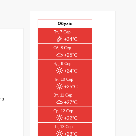
Обухів
Пт, 7 Сер
+34°C
Сб, 8 Сер
+25°C
Нд, 9 Сер
+24°C
Пн, 10 Сер
+25°C
Вт, 11 Сер
 з
+27°C
Ср, 12 Сер
+22°C
Чт, 13 Сер
+23°C