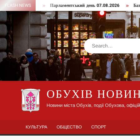
Skip
алу Трампа
FLASH NEWS
Парламентський день 07.08.2026
База ФСБ 
to
content
Search
ОБУХІВ НОВИ
Новини міста Обухів, події Обухова, офіцій
КУЛЬТУРА
ОБЩЕСТВО
СПОРТ