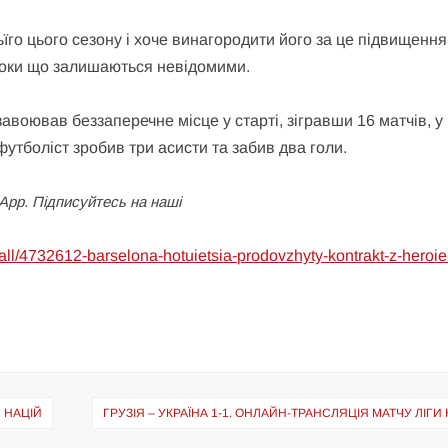
їго цього сезону і хоче винагородити його за це підвищенн
 поки що залишаються невідомими.
авоював беззаперечне місце у старті, зігравши 16 матчів, у 
утболіст зробив три асисти та забив два голи.
App. Підписуйтесь на наші
tball/4732612-barselona-hotuietsia-prodovzhyty-kontrakt-z-heroi
И НАЦІЙ
ГРУЗІЯ – УКРАЇНА 1-1. ОНЛАЙН-ТРАНСЛЯЦІЯ МАТЧУ ЛІГИ