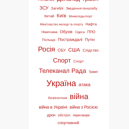
ЗСУ
Загиблі
Зведення генштабу
Київ
Китай
Мінмолодьспорт
Нафта
Міністерство молоді та спорту
Обухів
ППО
Німеччина
Одеса
Постраждалі
Путін
Польща
Росія
США
СБУ
Слідство
Спорт
Спорт
Телеканал Рада
Трамп
Україна
атака
війна
безпілотник
війна в Україні
війна з Росією
дрон
обстріл
переговори
спортивний