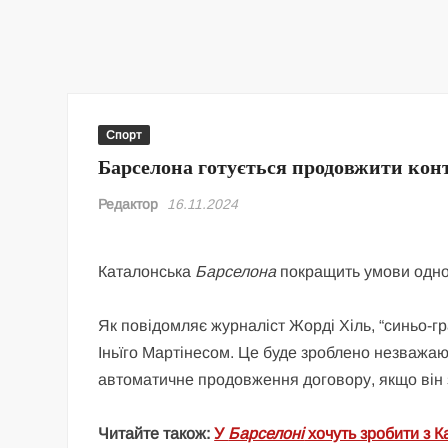
Спорт
Барселона готується продовжити кон
Редактор
16.11.2024
Каталонська
Барселона
покращить умови одном
Як повідомляє журналіст Жорді Хіль, “синьо-г
Іньїго Мартінесом. Це буде зроблено незважаю
автоматичне продовження договору, якщо він з
Читайте також:
У
Барселоні
хочуть зробити з К