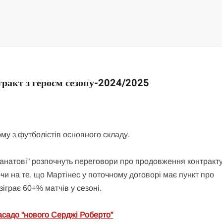
тракт з героєм сезону-2024/2025
у з футболістів основного складу.
ранатові” розпочнуть переговори про продовження контракту
чи на те, що Мартінес у поточному договорі має пункт про
іграє 60+% матчів у сезоні.
асадо “нового Серджі Роберто”