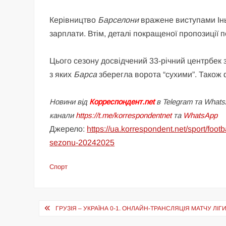
Керівництво
Барселони
вражене виступами Інь
зарплати. Втім, деталі покращеної пропозиції
Цього сезону досвідчений 33-річний центрбек з
з яких
Барса
зберегла ворота “сухими”. Також ф
Новини від
Корреспондент.net
в Telegram та Whats
канали
https://t.me/korrespondentnet
та
WhatsApp
Джерело:
https://ua.korrespondent.net/sport/foo
sezonu-20242025
Спорт
Навігація
ГРУЗІЯ – УКРАЇНА 0-1. ОНЛАЙН-ТРАНСЛЯЦІЯ МАТЧУ ЛІГ
записів