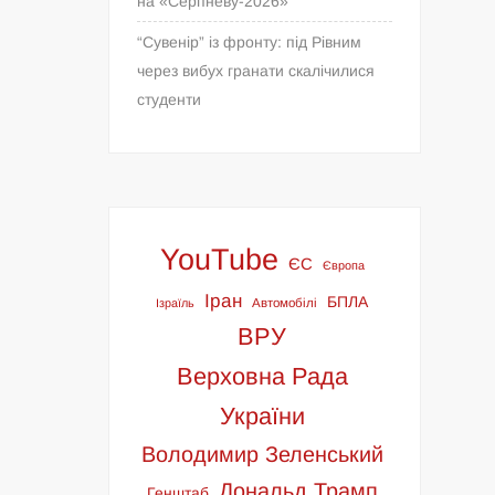
на «Серпневу-2026»
“Сувенір” із фронту: під Рівним
через вибух гранати скалічилися
студенти
YouTube
ЄС
Європа
Іран
БПЛА
Ізраїль
Автомобілі
ВРУ
Верховна Рада
України
Володимир Зеленський
Дональд Трамп
Генштаб