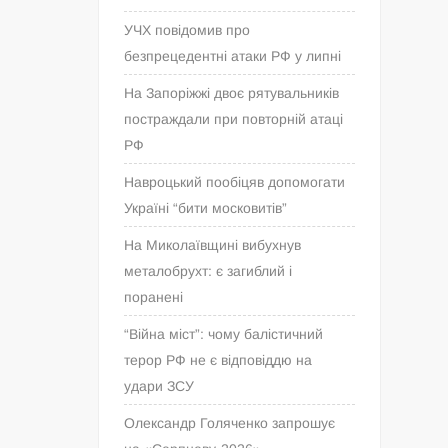
УЧХ повідомив про
безпрецедентні атаки РФ у липні
На Запоріжжі двоє рятувальників
постраждали при повторній атаці
РФ
Навроцький пообіцяв допомогати
Україні “бити московитів”
На Миколаївщині вибухнув
металобрухт: є загиблий і
поранені
“Війна міст”: чому балістичний
терор РФ не є відповіддю на
удари ЗСУ
Олександр Голяченко запрошує