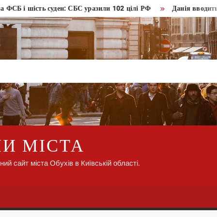
і шість суден: СБС уразили 102 цілі РФ
Данія вводить нові 
НИ МІСТА
ний сайт міста Обухів в Київській області.