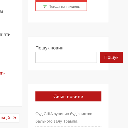
Погода на тиждень
ям
п’яти
Пошук новин
Пошук
em-
Свіжі новини
Суд США зупинив будівництво
 НАЦІЙ
бального залу Трампа