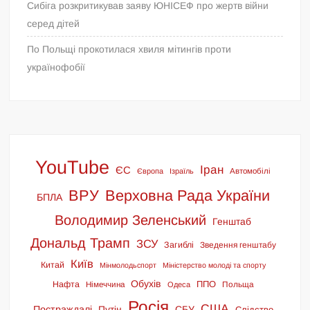
Сибіга розкритикував заяву ЮНІСЕФ про жертв війни
серед дітей
По Польщі прокотилася хвиля мітингів проти
українофобії
YouTube
Іран
ЄС
Європа
Ізраїль
Автомобілі
ВРУ
Верховна Рада України
БПЛА
Володимир Зеленський
Генштаб
Дональд Трамп
ЗСУ
Загиблі
Зведення генштабу
Київ
Китай
Мінмолодьспорт
Міністерство молоді та спорту
Обухів
ППО
Нафта
Німеччина
Польща
Одеса
Росія
США
Постраждалі
Путін
СБУ
Слідство