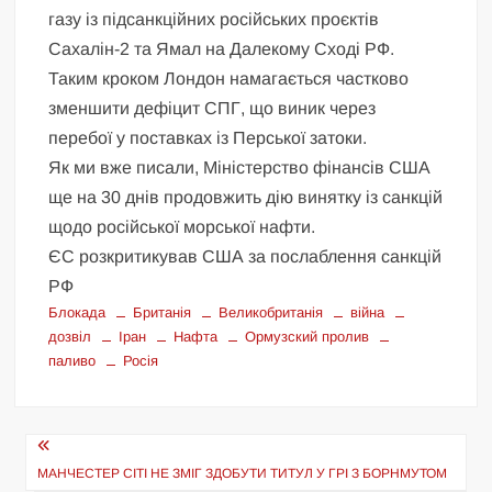
газу із підсанкційних російських проєктів
Сахалін-2 та Ямал на Далекому Сході РФ.
Таким кроком Лондон намагається частково
зменшити дефіцит СПГ, що виник через
перебої у поставках із Перської затоки.
Як ми вже писали, Міністерство фінансів США
ще на 30 днів продовжить дію винятку із санкцій
щодо російської морської нафти.
ЄС розкритикував США за послаблення санкцій
РФ
Блокада
Британія
Великобританія
війна
дозвіл
Іран
Нафта
Ормузский пролив
паливо
Росія
Навігація
записів
МАНЧЕСТЕР СІТІ НЕ ЗМІГ ЗДОБУТИ ТИТУЛ У ГРІ З БОРНМУТОМ