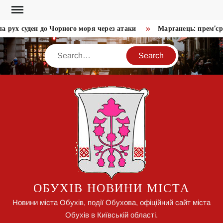
Skip
to
рух суден до Чорного моря через атаки
Марганець: прем’єр п
content
Search
ОБУХІВ НОВИНИ МІСТА
Новини міста Обухів, події Обухова, офіційний сайт міста
Обухів в Київській області.