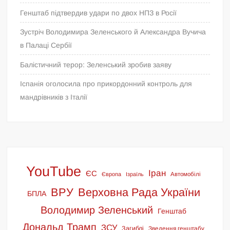
Генштаб підтвердив удари по двох НПЗ в Росії
Зустріч Володимира Зеленського й Александра Вучича
в Палаці Сербії
Балістичний терор: Зеленський зробив заяву
Іспанія оголосила про прикордонний контроль для
мандрівників з Італії
YouTube
Іран
ЄС
Європа
Ізраїль
Автомобілі
ВРУ
Верховна Рада України
БПЛА
Володимир Зеленський
Генштаб
Дональд Трамп
ЗСУ
Загиблі
Зведення генштабу