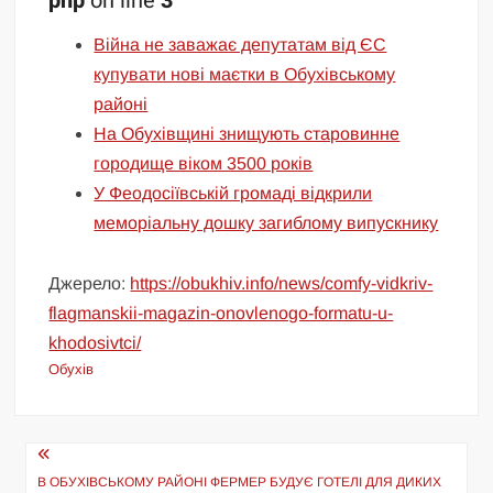
php
on line
3
Війна не заважає депутатам від ЄС
купувати нові маєтки в Обухівському
районі
На Обухівщині знищують старовинне
городище віком 3500 років
У Феодосіївській громаді відкрили
меморіальну дошку загиблому випускнику
Джерело:
https://obukhiv.info/news/comfy-vidkriv-
flagmanskii-magazin-onovlenogo-formatu-u-
khodosivtci/
Обухів
Навігація
В ОБУХІВСЬКОМУ РАЙОНІ ФЕРМЕР БУДУЄ ГОТЕЛІ ДЛЯ ДИКИХ