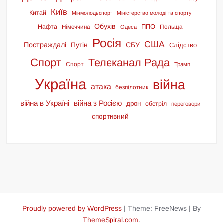
Київ
Китай
Мінмолодьспорт
Міністерство молоді та спорту
Обухів
ППО
Нафта
Німеччина
Польща
Одеса
Росія
США
Постраждалі
СБУ
Путін
Слідство
Спорт
Телеканал Рада
Спорт
Трамп
Україна
війна
атака
безпілотник
війна в Україні
війна з Росією
дрон
обстріл
переговори
спортивний
Proudly powered by WordPress
|
Theme: FreeNews
|
By
ThemeSpiral.com
.