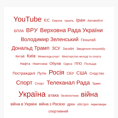
YouTube
Іран
ЄС
Європа
Ізраїль
Автомобілі
ВРУ
Верховна Рада України
БПЛА
Володимир Зеленський
Генштаб
Дональд Трамп
ЗСУ
Загиблі
Зведення генштабу
Київ
Китай
Мінмолодьспорт
Міністерство молоді та спорту
Обухів
ППО
Нафта
Польща
Німеччина
Одеса
Росія
США
Постраждалі
СБУ
Путін
Слідство
Спорт
Телеканал Рада
Спорт
Трамп
Україна
війна
атака
безпілотник
війна в Україні
війна з Росією
дрон
обстріл
переговори
спортивний