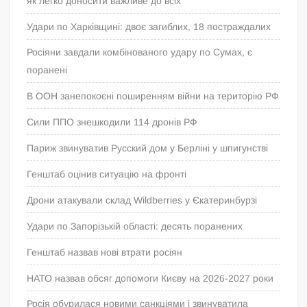
як легко доносити важливе до всіх”
Удари по Харківщині: двоє загиблих, 18 постраждалих
Росіяни завдали комбінованого удару по Сумах, є
поранені
В ООН занепокоєні поширенням війни на територію РФ
Сили ППО знешкодили 114 дронів РФ
Париж звинуватив Русский дом у Берліні у шпигунстві
Генштаб оцінив ситуацію на фронті
Дрони атакували склад Wildberries у Єкатеринбурзі
Удари по Запорізькій області: десять поранених
Генштаб назвав нові втрати росіян
НАТО назвав обсяг допомоги Києву на 2026-2027 роки
Росія обурилася новими санкціями і звинуватила