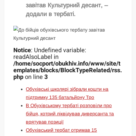
завітав Культурний десант, –
додали в тербаті.
Notice
: Undefined variable:
readAlsoLabel in
/home/socport/obukhiv.info/www/site/t
emplates/blocks/BlockTypeRelated/rss.
php
on line
3
Обухівські школярі зібрали кошти на
підтримку 135 батальйону Тро
В Обухівському тербаті розповіли про
бійця, котрий ліквідував диверсанта та
врятував позиції
Обухівський тербат отримав 15