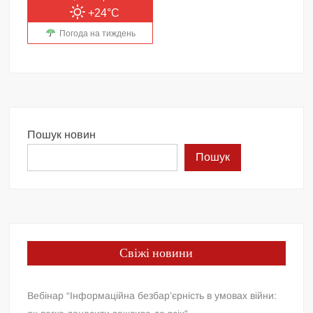
+24°C
Погода на тиждень
Пошук новин
Пошук
Свіжі новини
Вебінар “Інформаційна безбар’єрність в умовах війни: