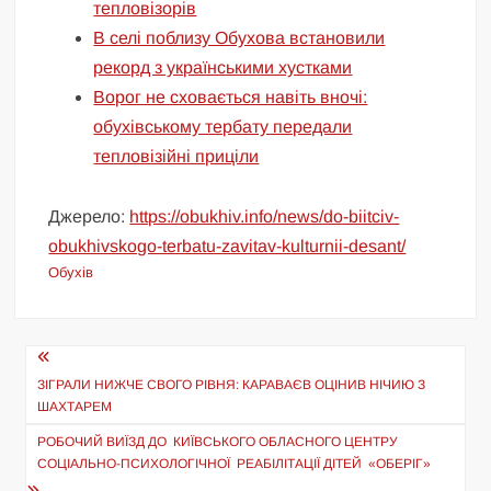
тепловізорів
В селі поблизу Обухова встановили
рекорд з українськими хустками
Ворог не сховається навіть вночі:
обухівському тербату передали
тепловізійні приціли
Джерело:
https://obukhiv.info/news/do-biitciv-
obukhivskogo-terbatu-zavitav-kulturnii-desant/
Обухів
Навігація
записів
ЗІГРАЛИ НИЖЧЕ СВОГО РІВНЯ: КАРАВАЄВ ОЦІНИВ НІЧИЮ З
ШАХТАРЕМ
РОБОЧИЙ ВИЇЗД ДО КИЇВСЬКОГО ОБЛАСНОГО ЦЕНТРУ
СОЦІАЛЬНО-ПСИХОЛОГІЧНОЇ РЕАБІЛІТАЦІЇ ДІТЕЙ «ОБЕРІГ»