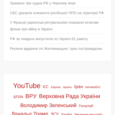
Уражено три судна РФ у Чорному морі
СБС уразили елементи російської ППО на території РФ
У Франції українські рятувальники показали колегам
фільм про війну в Україні
РФ за тиждень випустила по Україні 61 ракету
Росіяни вдарили по Житомирщині, троє постраждалих
YouTube
Іран
ЄС
Європа
Ізраїль
Автомобілі
ВРУ
Верховна Рада України
БПЛА
Володимир Зеленський
Генштаб
Дональд Трамп
ЗСУ
Загиблі
Зведення генштабу