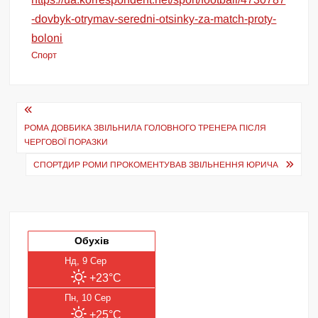
-dovbyk-otrymav-seredni-otsinky-za-match-proty-
boloni
Спорт
Навігація
записів
РОМА ДОВБИКА ЗВІЛЬНИЛА ГОЛОВНОГО ТРЕНЕРА ПІСЛЯ
ЧЕРГОВОЇ ПОРАЗКИ
СПОРТДИР РОМИ ПРОКОМЕНТУВАВ ЗВІЛЬНЕННЯ ЮРИЧА
Обухів
Нд, 9 Сер
+23°C
Пн, 10 Сер
+25°C