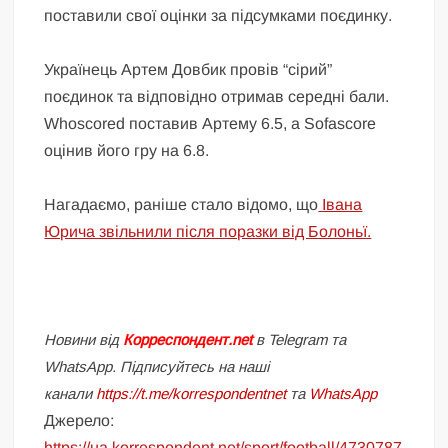
поставили свої оцінки за підсумками поєдинку.
Українець Артем Довбик провів “сірий”
поєдинок та відповідно отримав середні бали.
Whoscored поставив Артему 6.5, а Sofascore
оцінив його гру на 6.8.
Нагадаємо, раніше стало відомо, що
Івана
Юрича звільнили після поразки від Болоньї.
Новини від
Корреспондент.net
в Telegram та
WhatsApp. Підписуйтесь на наші
канали
https://t.me/korrespondentnet
та
WhatsApp
Джерело:
https://ua.korrespondent.net/sport/football/4730787