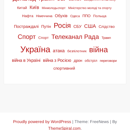
Київ
Китай
Мінмолодьспорт
Міністерство молоді та спорту
Обухів
ППО
Нафта
Німеччина
Польща
Одеса
Росія
США
Постраждалі
Путін
СБУ
Слідство
Спорт
Телеканал Рада
Спорт
Трамп
Україна
війна
атака
безпілотник
війна в Україні
війна з Росією
дрон
обстріл
переговори
спортивний
Proudly powered by WordPress
|
Theme: FreeNews
|
By
ThemeSpiral.com
.