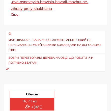
-dva-osnovnykh-hravtsia-bavarii-mozhut-ne-
zihraty-proty-shakhtaria
Спорт
Навігація
записів
МАТЧ ШАХТАР – БАВАРІЯ ОБСЛУЖИТЬ АРБІТР, ЯКИЙ НЕ
ПЕРЕСІКАВСЯ З УКРАЇНСЬКИМИ КОМАНДАМИ НА ДОРОСЛОМУ
РІВНІ
БОБРИ ПЕРЕТВОРИЛИ ДЕРЕВА НА ОБІД: ЩО РОБИТИ І ЧИ
ПОТРІБНО ВЗАГАЛІ
Обухів
Пт, 7 Сер
+34°C