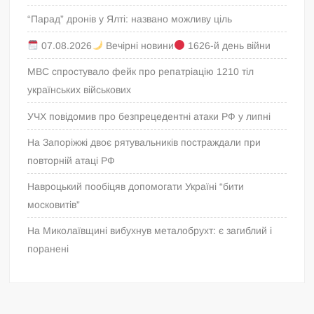
“Парад” дронів у Ялті: названо можливу ціль
07.08.2026
Вечірні новини
1626-й день війни
МВС спростувало фейк про репатріацію 1210 тіл
українських військових
УЧХ повідомив про безпрецедентні атаки РФ у липні
На Запоріжжі двоє рятувальників постраждали при
повторній атаці РФ
Навроцький пообіцяв допомогати Україні “бити
московитів”
На Миколаївщині вибухнув металобрухт: є загиблий і
поранені