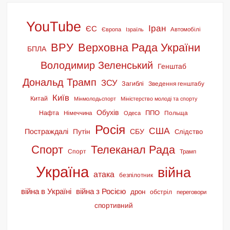
YouTube
Іран
ЄС
Європа
Ізраїль
Автомобілі
ВРУ
Верховна Рада України
БПЛА
Володимир Зеленський
Генштаб
Дональд Трамп
ЗСУ
Загиблі
Зведення генштабу
Київ
Китай
Мінмолодьспорт
Міністерство молоді та спорту
Обухів
ППО
Нафта
Польща
Німеччина
Одеса
Росія
США
Постраждалі
СБУ
Путін
Слідство
Спорт
Телеканал Рада
Спорт
Трамп
Україна
війна
атака
безпілотник
війна в Україні
війна з Росією
дрон
обстріл
переговори
спортивний