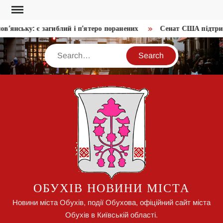
Skip
to
’янську: є загиблий і п’ятеро поранених
Сенат США підтрима
content
Search
ОБУХІВ НОВИНИ МІСТА
Новини міста Обухів, події Обухова, офіційний сайт міста
Обухів в Київській області.