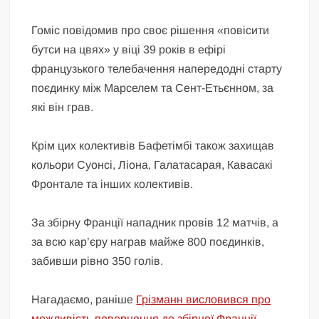
Гоміс повідомив про своє рішення «повісити
бутси на цвях» у віці 39 років в ефірі
французького телебачення напередодні старту
поєдинку між Марселем та Сент-Етьєнном, за
які він грав.
Крім цих колективів Бафетімбі також захищав
кольори Суонсі, Ліона, Галатасарая, Кавасакі
Фронтале та інших колективів.
За збірну Франції нападник провів 12 матчів, а
за всю кар’єру награв майже 800 поєдинків,
забивши рівно 350 голів.
Нагадаємо, раніше
Грізманн висловився про
можливість повернення до збірної Франції.