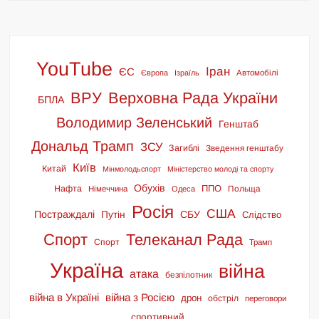
YouTube
Іран
ЄС
Європа
Ізраїль
Автомобілі
ВРУ
Верховна Рада України
БПЛА
Володимир Зеленський
Генштаб
Дональд Трамп
ЗСУ
Загиблі
Зведення генштабу
Київ
Китай
Мінмолодьспорт
Міністерство молоді та спорту
Обухів
ППО
Нафта
Польща
Німеччина
Одеса
Росія
США
Постраждалі
СБУ
Путін
Слідство
Спорт
Телеканал Рада
Спорт
Трамп
Україна
війна
атака
безпілотник
війна в Україні
війна з Росією
дрон
обстріл
переговори
спортивний