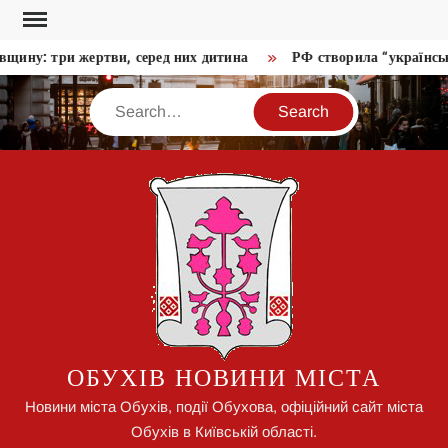
Skip
to
щину: три жертви, серед них дитина
РФ створила “українську
content
Search
ОБУХІВ НОВИНИ МІСТА
Новини міста Обухів, події Обухова, офіційний сайт міста
Обухів в Київській області.