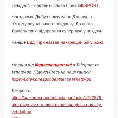
складно”, – наводить слова Гірна
talkSPORT.
Нагадаємо, Дюбуа нокаутував Джошуа в
п’ятому раунді очного поєдинку. До цього
Даніель тричі відправляв суперника у нокдаун.
Раніше
Едді Гірн назвав найкращий бій у боксі.
Новини від
Корреспондент.net
в Telegram та
WhatsApp. Підписуйтесь на наші канали
https://t.me/korrespondentnet
та
WhatsApp
Джерело:
https://ua.korrespondent.net/sport/boks/4722876-
hirn-rozpoviv-pro-mriui-dzhoshua-pislia-porazky-
vid-duibua