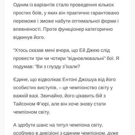
Одним із варіантів стало проведення кількох
простих боїв, у яких він практично гарантовано
переможе і зможе набути оптимальної форми і
впевненості. Проте функціонер категорично
відкинув його.
“Хтось сказав мені вчора, що Ей Джею слід
провести три чи чотири “відновлювальні” бої. Я
подумав: “Ви з глузду з’їхали?
Єдине, що відволікає Ентоні Джошуа від його
особистих виступів, – це чемпіонство світу у
важкій вазі. Звичайно, його цікавить бій з
Тайсоном Ф’юрі, але він хоче знову стати
чемпіоном світу.
А здобути шанс на титул чемпіона світу,
особливо в дивізіоні з єдиним чемпіоном, дуже