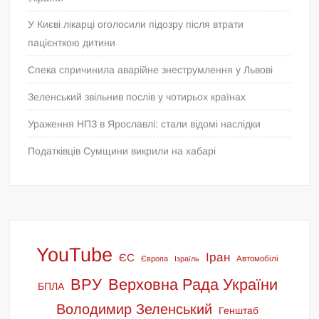
У Києві лікарці оголосили підозру після втрати
пацієнткою дитини
Спека спричинила аварійне знеструмлення у Львові
Зеленський звільнив послів у чотирьох країнах
Ураження НПЗ в Ярославлі: стали відомі наслідки
Податківців Сумщини викрили на хабарі
YouTube
Іран
ЄС
Європа
Ізраїль
Автомобілі
ВРУ
Верховна Рада України
БПЛА
Володимир Зеленський
Генштаб