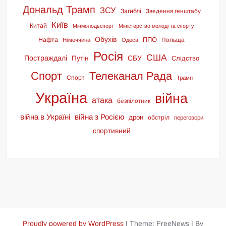
Дональд Трамп
ЗСУ
Загиблі
Зведення генштабу
Київ
Китай
Мінмолодьспорт
Міністерство молоді та спорту
Обухів
ППО
Нафта
Польща
Німеччина
Одеса
Росія
США
Постраждалі
СБУ
Путін
Слідство
Спорт
Телеканал Рада
Спорт
Трамп
Україна
війна
атака
безпілотник
війна в Україні
війна з Росією
дрон
обстріл
переговори
спортивний
Proudly powered by WordPress
|
Theme: FreeNews
|
By