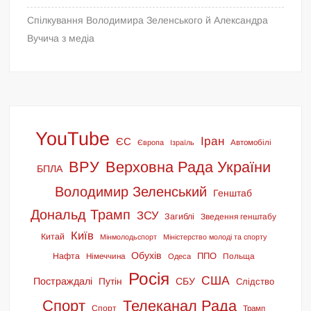
Спілкування Володимира Зеленського й Александра
Вучича з медіа
YouTube
Іран
ЄС
Європа
Ізраїль
Автомобілі
ВРУ
Верховна Рада України
БПЛА
Володимир Зеленський
Генштаб
Дональд Трамп
ЗСУ
Загиблі
Зведення генштабу
Київ
Китай
Мінмолодьспорт
Міністерство молоді та спорту
Обухів
ППО
Нафта
Німеччина
Польща
Одеса
Росія
США
Постраждалі
СБУ
Путін
Слідство
Спорт
Телеканал Рада
Спорт
Трамп