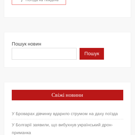
Погода на тиждень
Пошук новин
Пошук
Свіжі новини
У Броварах дівчинку вдарило струмом на даху поїзда
У Болгарії заявили, що вибухнув український дрон-
приманка