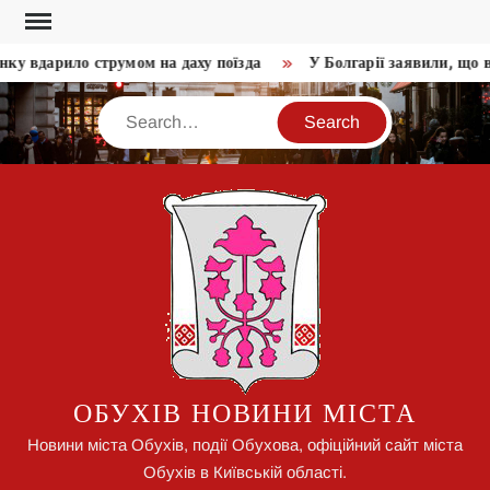
Skip
to
ку вдарило струмом на даху поїзда
У Болгарії заявили, що в
content
Search
ОБУХІВ НОВИНИ МІСТА
Новини міста Обухів, події Обухова, офіційний сайт міста
Обухів в Київській області.