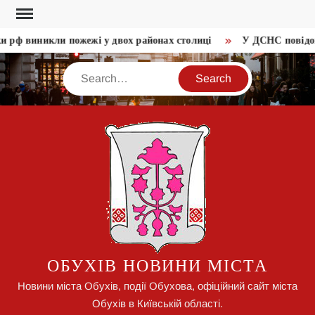
Skip
to
 рф виникли пожежі у двох районах столиці
У ДСНС повідоми
content
Search
ОБУХІВ НОВИНИ МІСТА
Новини міста Обухів, події Обухова, офіційний сайт міста
Обухів в Київській області.