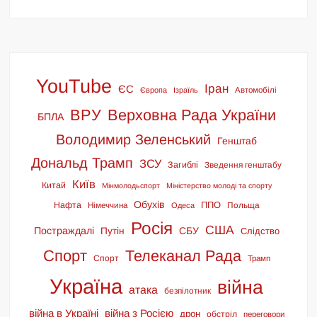
YouTube
Іран
ЄС
Європа
Ізраїль
Автомобілі
ВРУ
Верховна Рада України
БПЛА
Володимир Зеленський
Генштаб
Дональд Трамп
ЗСУ
Загиблі
Зведення генштабу
Київ
Китай
Мінмолодьспорт
Міністерство молоді та спорту
Обухів
ППО
Нафта
Німеччина
Польща
Одеса
Росія
США
Постраждалі
СБУ
Путін
Слідство
Спорт
Телеканал Рада
Спорт
Трамп
Україна
війна
атака
безпілотник
війна в Україні
війна з Росією
дрон
обстріл
переговори