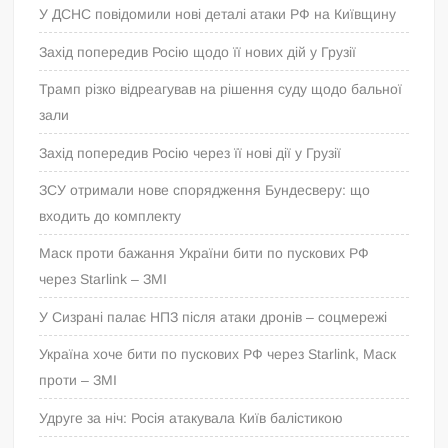
У ДСНС повідомили нові деталі атаки РФ на Київщину
Захід попередив Росію щодо її нових дій у Грузії
Трамп різко відреагував на рішення суду щодо бальної
зали
Захід попередив Росію через її нові дії у Грузії
ЗСУ отримали нове спорядження Бундесверу: що
входить до комплекту
Маск проти бажання України бити по пускових РФ
через Starlink – ЗМІ
У Сизрані палає НПЗ після атаки дронів – соцмережі
Україна хоче бити по пускових РФ через Starlink, Маск
проти – ЗМІ
Удруге за ніч: Росія атакувала Київ балістикою