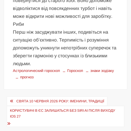
повернутися до старого хобі. Воно допоможе
відволіктися від повсякденних турбот і навіть
може відкрити нові можливості для заробітку.
Риби
Перш ніж засуджувати інших, подивіться на
ситуацію об’єктивно. Терпимість і розуміння
допоможуть уникнути непотрібних суперечок та
зберегти гармонію у стосунках із близькими
людьми.
Астрологический гороскоп
Гороскоп
знаки зодіаку
прогноз
Навігація
СВЯТА 10 ЧЕРВНЯ 2026 РОКУ: ІМЕНИНИ, ТРАДИЦІЇ
записів
КОРИСТУВАЧІ В ЄС ЗАЛИШАТЬСЯ БЕЗ SIRI AI ПІСЛЯ ВИХОДУ
IOS 27