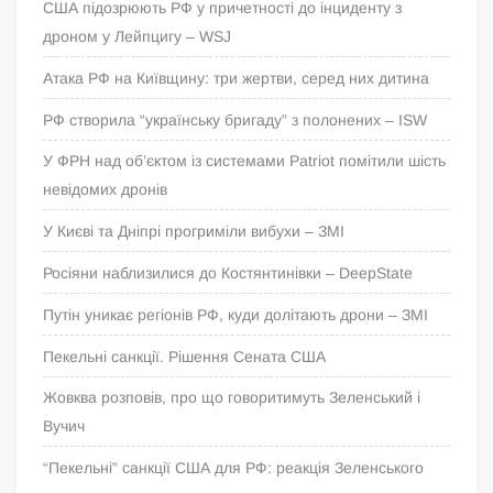
США підозрюють РФ у причетності до інциденту з
дроном у Лейпцигу – WSJ
Атака РФ на Київщину: три жертви, серед них дитина
РФ створила “українську бригаду” з полонених – ISW
У ФРН над об’єктом із системами Patriot помітили шість
невідомих дронів
У Києві та Дніпрі прогриміли вибухи – ЗМІ
Росіяни наблизилися до Костянтинівки – DeepState
Путін уникає регіонів РФ, куди долітають дрони – ЗМІ
Пекельні санкції. Рішення Сената США
Жовква розповів, про що говоритимуть Зеленський і
Вучич
“Пекельні” санкції США для РФ: реакція Зеленського