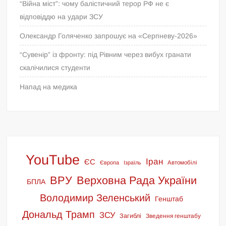
“Війна міст”: чому балістичний терор РФ не є
відповіддю на удари ЗСУ
Олександр Голяченко запрошує на «Серпневу-2026»
“Сувенір” із фронту: під Рівним через вибух гранати
скалічилися студенти
Напад на медика
YouTube
Іран
ЄС
Європа
Ізраїль
Автомобілі
ВРУ
Верховна Рада України
БПЛА
Володимир Зеленський
Генштаб
Дональд Трамп
ЗСУ
Загиблі
Зведення генштабу