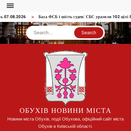
Skip
to
 07.08.2026
База ФСБ і шість суден: СБС уразили 102 цілі 
content
Search
ОБУХІВ НОВИНИ МІСТА
Новини міста Обухів, події Обухова, офіційний сайт міста
Обухів в Київській області.