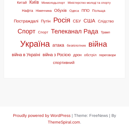
Київ
Китай
Мінмолодьспорт
Міністерство молоді та спорту
Обухів
ППО
Нафта
Польща
Німеччина
Одеса
Росія
США
Постраждалі
СБУ
Путін
Слідство
Спорт
Телеканал Рада
Спорт
Трамп
Україна
війна
атака
безпілотник
війна в Україні
війна з Росією
дрон
обстріл
переговори
спортивний
Proudly powered by WordPress
|
Theme: FreeNews
|
By
ThemeSpiral.com
.