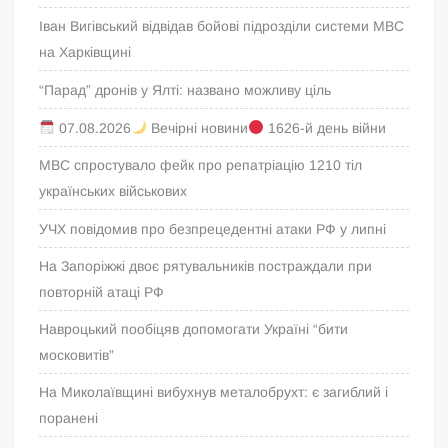
Іван Вигівський відвідав бойові підрозділи системи МВС
на Харківщині
“Парад” дронів у Ялті: названо можливу ціль
07.08.2026
Вечірні новини
1626-й день війни
МВС спростувало фейк про репатріацію 1210 тіл
українських військових
УЧХ повідомив про безпрецедентні атаки РФ у липні
На Запоріжжі двоє рятувальників постраждали при
повторній атаці РФ
Навроцький пообіцяв допомогати Україні “бити
московитів”
На Миколаївщині вибухнув металобрухт: є загиблий і
поранені