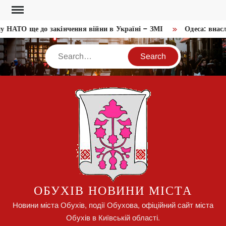
Skip
to
 НАТО ще до закінчення війни в Україні – ЗМІ
Одеса: внаслі
content
Search
ОБУХІВ НОВИНИ МІСТА
Новини міста Обухів, події Обухова, офіційний сайт міста
Обухів в Київській області.