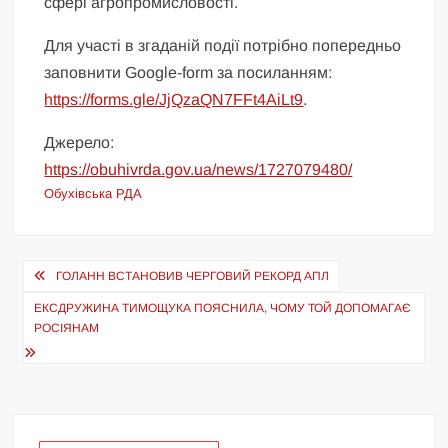
сфері агропромисловості.
Для участі в згаданій події потрібно попередньо
заповнити Google-form за посиланням:
https://forms.gle/JjQzaQN7FFt4AiLt9
.
Джерело:
https://obuhivrda.gov.ua/news/1727079480/
Обухівська РДА
Навігація
ГОЛАНН ВСТАНОВИВ ЧЕРГОВИЙ РЕКОРД АПЛ
записів
ЕКСДРУЖИНА ТИМОЩУКА ПОЯСНИЛА, ЧОМУ ТОЙ ДОПОМАГАЄ
РОСІЯНАМ