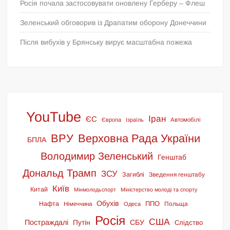
Росія почала застосовувати оновлену Герберу – Флеш
Зеленський обговорив із Драпатим оборону Донеччини
Після вибухів у Брянську вирує масштабна пожежа
YouTube
Іран
ЄС
Європа
Ізраїль
Автомобілі
ВРУ
Верховна Рада України
БПЛА
Володимир Зеленський
Генштаб
Дональд Трамп
ЗСУ
Загиблі
Зведення генштабу
Київ
Китай
Мінмолодьспорт
Міністерство молоді та спорту
Обухів
ППО
Нафта
Польща
Німеччина
Одеса
Росія
США
Постраждалі
СБУ
Путін
Слідство