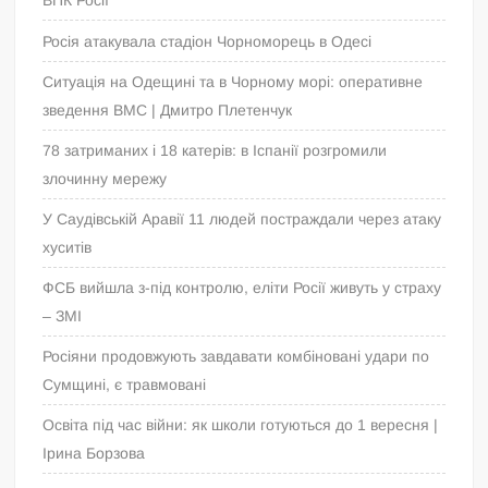
Росія атакувала стадіон Чорноморець в Одесі
Ситуація на Одещині та в Чорному морі: оперативне
зведення ВМС | Дмитро Плетенчук
78 затриманих і 18 катерів: в Іспанії розгромили
злочинну мережу
У Саудівській Аравії 11 людей постраждали через атаку
хуситів
ФСБ вийшла з-під контролю, еліти Росії живуть у страху
– ЗМІ
Росіяни продовжують завдавати комбіновані удари по
Сумщині, є травмовані
Освіта під час війни: як школи готуються до 1 вересня |
Ірина Борзова