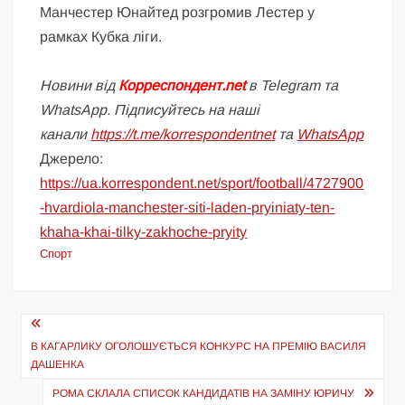
Манчестер Юнайтед розгромив Лестер у
рамках Кубка ліги.
Новини від
Корреспондент.net
в Telegram та
WhatsApp. Підписуйтесь на наші
канали
https://t.me/korrespondentnet
та
WhatsApp
Джерело:
https://ua.korrespondent.net/sport/football/4727900
-hvardiola-manchester-siti-laden-pryiniaty-ten-
khaha-khai-tilky-zakhoche-pryity
Спорт
Навігація
записів
В КАГАРЛИКУ ОГОЛОШУЄТЬСЯ КОНКУРС НА ПРЕМІЮ ВАСИЛЯ
ДАШЕНКА
РОМА СКЛАЛА СПИСОК КАНДИДАТІВ НА ЗАМІНУ ЮРИЧУ