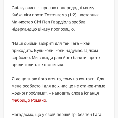
Спілкуючись із пресою напередодні матчу
Кубка ліги проти Тоттенгема (1:2), наставник
Манчестер Сіті Пеп Гвардіола зробив
нідерландцю цікаву пропозицію.
“Наші обійми відкриті для тен Гага – хай
приходить. Будь-коли, коли надумає. Цілком
серйозно. Ми завжди раді його бачити, проте
вряди-годи таке станеться.
Я дещо знаю його агента, тому на контакті. Для
мене особисто і для всіх нас це не становитиме
жодної проблеми”, – наводить слова іспанця
Фабриціо Романо
.
Нагадаємо, що у своїй першій грі без тен Гага