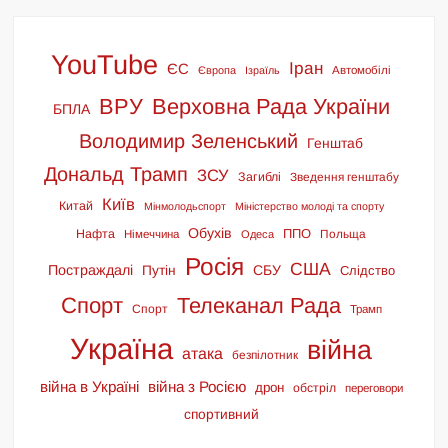
YouTube
Іран
ЄС
Європа
Ізраїль
Автомобілі
ВРУ
Верховна Рада України
БПЛА
Володимир Зеленський
Генштаб
Дональд Трамп
ЗСУ
Загиблі
Зведення генштабу
Київ
Китай
Мінмолодьспорт
Міністерство молоді та спорту
Обухів
ППО
Нафта
Польща
Німеччина
Одеса
Росія
США
Постраждалі
СБУ
Путін
Слідство
Спорт
Телеканал Рада
Спорт
Трамп
Україна
війна
атака
безпілотник
війна в Україні
війна з Росією
дрон
обстріл
переговори
спортивний