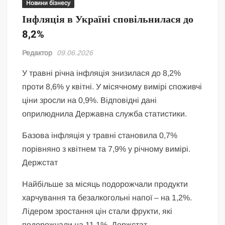
Новини бізнесу
Інфляція в Україні сповільнилася до
8,2%
Редактор
09.06.2026
У травні річна інфляція знизилася до 8,2%
проти 8,6% у квітні. У місячному вимірі споживчі
ціни зросли на 0,9%. Відповідні дані
оприлюднила Державна служба статистики.
Базова інфляція у травні становила 0,7%
порівняно з квітнем та 7,9% у річному вимірі.
Держстат
Найбільше за місяць подорожчали продукти
харчування та безалкогольні напої – на 1,2%.
Лідером зростання цін стали фрукти, які
подорожчали на 11,1%. Держстат