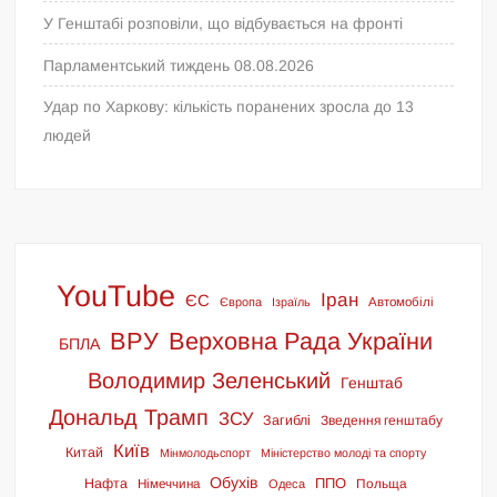
У Генштабі розповіли, що відбувається на фронті
Парламентський тиждень 08.08.2026
Удар по Харкову: кількість поранених зросла до 13
людей
YouTube
Іран
ЄС
Європа
Ізраїль
Автомобілі
ВРУ
Верховна Рада України
БПЛА
Володимир Зеленський
Генштаб
Дональд Трамп
ЗСУ
Загиблі
Зведення генштабу
Київ
Китай
Мінмолодьспорт
Міністерство молоді та спорту
Обухів
ППО
Нафта
Німеччина
Польща
Одеса