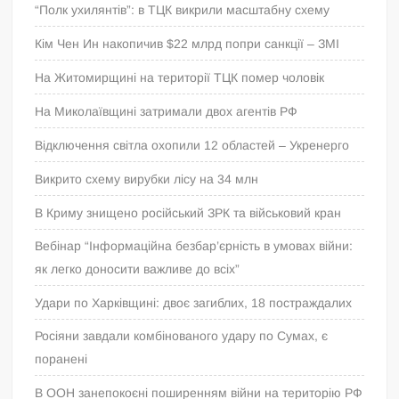
“Полк ухилянтів”: в ТЦК викрили масштабну схему
Кім Чен Ин накопичив $22 млрд попри санкції – ЗМІ
На Житомирщині на території ТЦК помер чоловік
На Миколаївщині затримали двох агентів РФ
Відключення світла охопили 12 областей – Укренерго
Викрито схему вирубки лісу на 34 млн
В Криму знищено російський ЗРК та військовий кран
Вебінар “Інформаційна безбар’єрність в умовах війни:
як легко доносити важливе до всіх”
Удари по Харківщині: двоє загиблих, 18 постраждалих
Росіяни завдали комбінованого удару по Сумах, є
поранені
В ООН занепокоєні поширенням війни на територію РФ