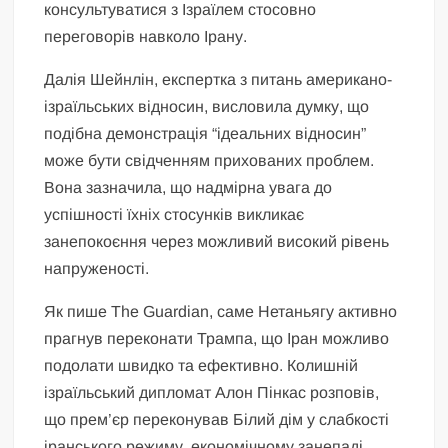
консультуватися з Ізраїлем стосовно
переговорів навколо Ірану.
Далія Шейнлін, експертка з питань американо-
ізраїльських відносин, висловила думку, що
подібна демонстрація “ідеальних відносин”
може бути свідченням прихованих проблем.
Вона зазначила, що надмірна увага до
успішності їхніх стосунків викликає
занепокоєння через можливий високий рівень
напруженості.
Як пише The Guardian, саме Нетаньягу активно
прагнув переконати Трампа, що Іран можливо
подолати швидко та ефективно. Колишній
ізраїльський дипломат Алон Пінкас розповів,
що прем’єр переконував Білий дім у слабкості
іранського режиму, економічному занепаді