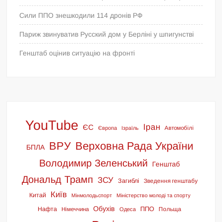
Сили ППО знешкодили 114 дронів РФ
Париж звинуватив Русский дом у Берліні у шпигунстві
Генштаб оцінив ситуацію на фронті
YouTube
Іран
ЄС
Європа
Ізраїль
Автомобілі
ВРУ
Верховна Рада України
БПЛА
Володимир Зеленський
Генштаб
Дональд Трамп
ЗСУ
Загиблі
Зведення генштабу
Київ
Китай
Мінмолодьспорт
Міністерство молоді та спорту
Обухів
ППО
Нафта
Польща
Німеччина
Одеса