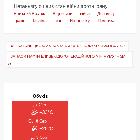
Нетаньягу оцінив стан війни проти Ірану
Ближний Восток
Відносини
війна
Дональд
Трамп
Ізраїль
Іран
Нетаньяху
Політика
Навігація
БАТЬКІВЩИНА-МАТІР ЗАСЯЯЛА КОЛЬОРАМИ ПРАПОРУ ЄС
записів
ЗАПАСИ НАФТИ БЛИЗЬКІ ДО “ОПЕРАЦІЙНОГО МІНІМУМУ” – ЗМІ
Обухів
Пт, 7 Сер
+33°C
Сб, 8 Сер
+28°C
Нд, 9 Сер