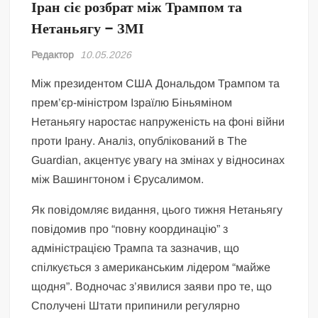
Іран сіє розбрат між Трампом та
Нетаньягу – ЗМІ
Редактор
10.05.2026
Між президентом США Дональдом Трампом та
прем’єр-міністром Ізраїлю Біньяміном
Нетаньягу наростає напруженість на фоні війни
проти Ірану. Аналіз, опублікований в The
Guardian, акцентує увагу на змінах у відносинах
між Вашингтоном і Єрусалимом.
Як повідомляє видання, цього тижня Нетаньягу
повідомив про “повну координацію” з
адміністрацією Трампа та зазначив, що
спілкується з американським лідером “майже
щодня”. Водночас з’явилися заяви про те, що
Сполучені Штати припинили регулярно