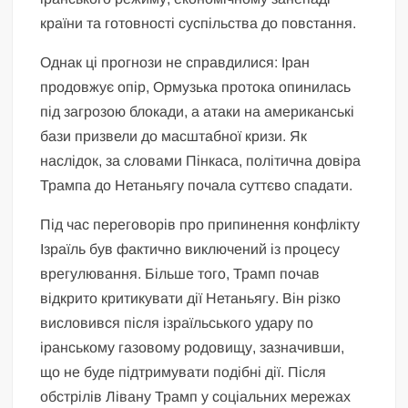
країни та готовності суспільства до повстання.
Однак ці прогнози не справдилися: Іран
продовжує опір, Ормузька протока опинилась
під загрозою блокади, а атаки на американські
бази призвели до масштабної кризи. Як
наслідок, за словами Пінкаса, політична довіра
Трампа до Нетаньягу почала суттєво спадати.
Під час переговорів про припинення конфлікту
Ізраїль був фактично виключений із процесу
врегулювання. Більше того, Трамп почав
відкрито критикувати дії Нетаньягу. Він різко
висловився після ізраїльського удару по
іранському газовому родовищу, зазначивши,
що не буде підтримувати подібні дії. Після
обстрілів Лівану Трамп у соціальних мережах