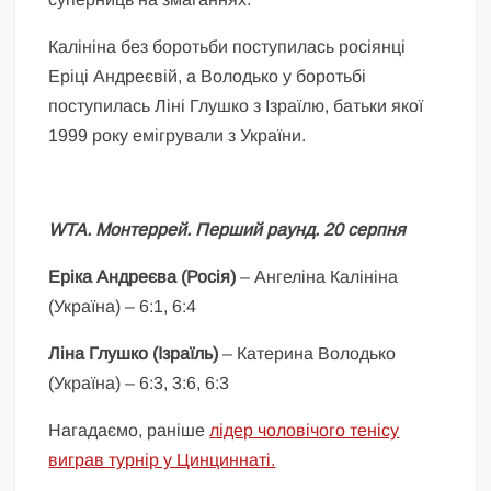
Калініна без боротьби поступилась росіянці
Еріці Андреєвій, а Володько у боротьбі
поступилась Ліні Глушко з Ізраїлю, батьки якої
1999 року емігрували з України.
WTA. Монтеррей. Перший раунд. 20 серпня
Еріка Андреєва (Росія)
– Ангеліна Калініна
(Україна) – 6:1, 6:4
Ліна Глушко (Ізраїль)
– Катерина Володько
(Україна) – 6:3, 3:6, 6:3
Нагадаємо, раніше
лідер чоловічого тенісу
виграв турнір у Цинциннаті.