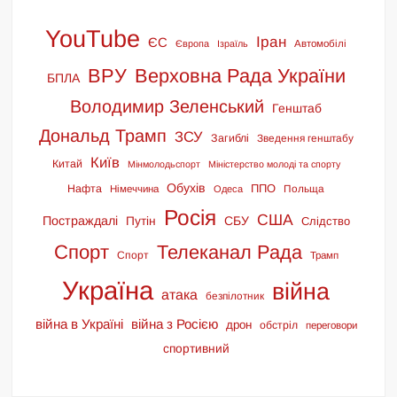
YouTube
Іран
ЄС
Європа
Ізраїль
Автомобілі
ВРУ
Верховна Рада України
БПЛА
Володимир Зеленський
Генштаб
Дональд Трамп
ЗСУ
Загиблі
Зведення генштабу
Київ
Китай
Мінмолодьспорт
Міністерство молоді та спорту
Обухів
ППО
Нафта
Польща
Німеччина
Одеса
Росія
США
Постраждалі
СБУ
Путін
Слідство
Спорт
Телеканал Рада
Спорт
Трамп
Україна
війна
атака
безпілотник
війна в Україні
війна з Росією
дрон
обстріл
переговори
спортивний