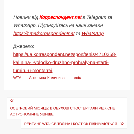
Новини від
Корреспондент.net
в Telegram та
WhatsApp. Підписуйтесь на наші канали
https://t.me/korrespondentnet
та
WhatsApp
Джерело:
https://ua.korrespondent.net/sport/tenis/4710258-
kalinina-i-volodko-druzhno-prohraly-na-starti-
turniru-u-monterrei
WTA
Ангелина Калинина
теніс
Навігація
записів
ОСЕТРОВИЙ МІСЯЦЬ: В ОБУХОВІ СПОСТЕРІГАЛИ РІДКІСНЕ
АСТРОНОМІЧНЕ ЯВИЩЕ
РЕЙТИНГ WTA: СВІТОЛІНА І КОСТЮК ПІДНІМАЮТЬСЯ