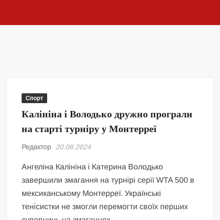
Спорт
Калініна і Володько дружно програли
на старті турніру у Монтерреї
Редактор
20.08.2024
Ангеліна Калініна і Катерина Володько
завершили змагання на турнірі серії WTA 500 в
мексиканському Монтерреї. Українські
тенісистки не змогли перемогти своїх перших
суперниць на змаганнях.