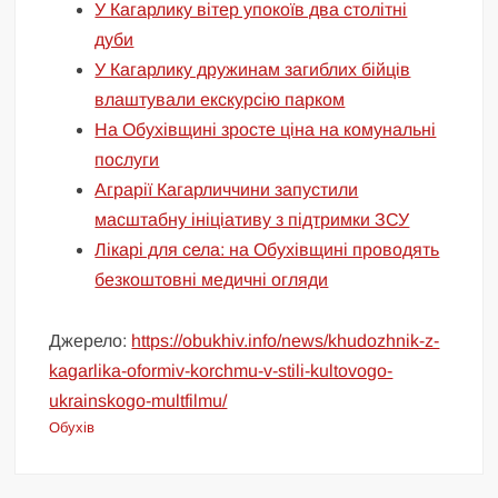
У Кагарлику вітер упокоїв два столітні
дуби
У Кагарлику дружинам загиблих бійців
влаштували екскурсію парком
На Обухівщині зросте ціна на комунальні
послуги
Аграрії Кагарличчини запустили
масштабну ініціативу з підтримки ЗСУ
Лікарі для села: на Обухівщині проводять
безкоштовні медичні огляди
Джерело:
https://obukhiv.info/news/khudozhnik-z-
kagarlika-oformiv-korchmu-v-stili-kultovogo-
ukrainskogo-multfilmu/
Обухів