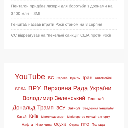
Пентагон придбає лазери для боротьби з дронами на
$400 млн – ЗМІ
Генштаб назвав втрати Росії станом на 8 серпня
ЄС відреагував на “пекельні санкції” США проти Росії
YouTube
Іран
ЄС
Європа
Ізраїль
Автомобілі
ВРУ
Верховна Рада України
БПЛА
Володимир Зеленський
Генштаб
Дональд Трамп
ЗСУ
Загиблі
Зведення генштабу
Київ
Китай
Мінмолодьспорт
Міністерство молоді та спорту
Обухів
ППО
Нафта
Німеччина
Польща
Одеса