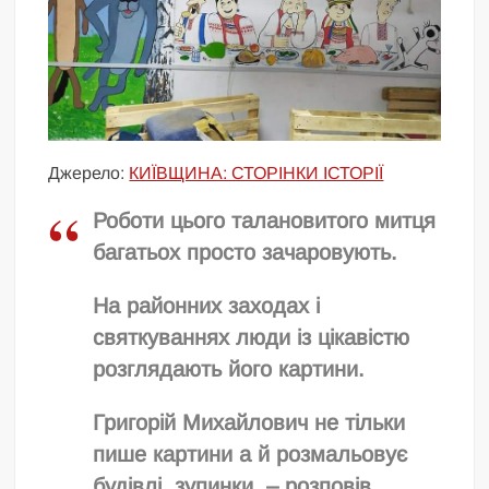
Джерело:
КИЇВЩИНА: СТОРІНКИ ІСТОРІЇ
Роботи цього талановитого митця
багатьох просто зачаровують.
На районних заходах і
святкуваннях люди із цікавістю
розглядають його картини.
Григорій Михайлович не тільки
пише картини а й розмальовує
будівлі, зупинки, – розповів