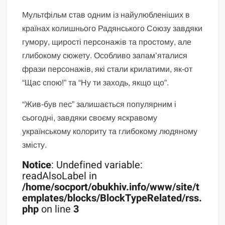
Мультфільм став одним із найулюбленіших в
країнах колишнього Радянського Союзу завдяки
гумору, щирості персонажів та простому, але
глибокому сюжету. Особливо запам’яталися
фрази персонажів, які стали крилатими, як-от
“Щас спою!” та “Ну ти заходь, якщо що”.
“Жив-був пес” залишається популярним і
сьогодні, завдяки своєму яскравому
українському колориту та глибокому людяному
змісту.
Notice
: Undefined variable:
readAlsoLabel in
/home/socport/obukhiv.info/www/site/t
emplates/blocks/BlockTypeRelated/rss.
php
on line
3