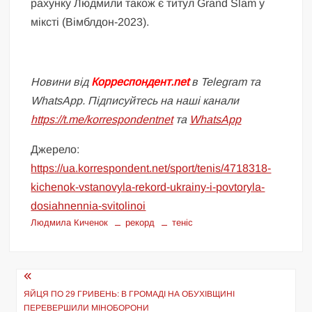
рахунку Людмили також є титул Grand Slam у
міксті (Вімблдон-2023).
Новини від
Корреспондент.net
в Telegram та
WhatsApp. Підписуйтесь на наші канали
https://t.me/korrespondentnet
та
WhatsApp
Джерело:
https://ua.korrespondent.net/sport/tenis/4718318-
kichenok-vstanovyla-rekord-ukrainy-i-povtoryla-
dosiahnennia-svitolinoi
Людмила Киченок
рекорд
теніс
Навігація
записів
ЯЙЦЯ ПО 29 ГРИВЕНЬ: В ГРОМАДІ НА ОБУХІВЩИНІ
ПЕРЕВЕРШИЛИ МІНОБОРОНИ