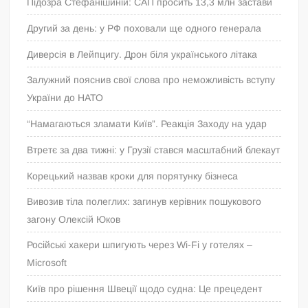
Підозра Стефанішиній: САП просить 13,3 млн застави
Другий за день: у РФ поховали ще одного генерала
Диверсія в Лейпцигу. Дрон біля українського літака
Залужний пояснив свої слова про неможливість вступу
України до НАТО
“Намагаються зламати Київ”. Реакція Заходу на удар
Втретє за два тижні: у Грузії стався масштабний блекаут
Корецький назвав кроки для порятунку бізнеса
Вивозив тіла полеглих: загинув керівник пошукового
загону Олексій Юков
Російські хакери шпигують через Wi-Fi у готелях –
Microsoft
Київ про рішення Швеції щодо судна: Це прецедент