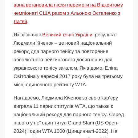
вона встановила після перемоги на Відкритому
чемпіонаті США разом з Альоною Остапенко з
Латвії
.
Як зазначає
Великий теніс України
, результат
Людмили Кіченок – це новий національний
рекорд для парного тенісу та повторення
абсолютного рейтингового досягнення для
українського тенісу загалом. Як відомо, Еліна
Світоліна у вересні 2017 року була на третьому
місці одиночного рейтингу WTA.
Нагадаємо, Людмила Кіченок за свою кар’єру
виграла 11 парних титулів WTA, що також є
національний рекорд для парного тенісу. Серед
іншого у неї один титул Grand Slam (US Open-
2024) і один WTA 1000 (Цинциннаті-2022). На