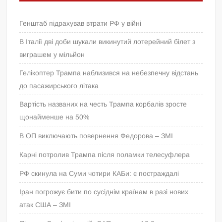
Генштаб підрахував втрати РФ у війні
В Італії дві доби шукали викинутий лотерейний білет з
виграшем у мільйон
Гелікоптер Трампа наблизився на небезпечну відстань
до пасажирського літака
Вартість названих на честь Трампа корбалів зросте
щонайменше на 50%
В ОП виключають повернення Федорова – ЗМІ
Карні потролив Трампа після поламки телесуфлера
РФ скинула на Суми чотири КАБи: є постраждалі
Іран погрожує бити по сусіднім країнам в разі нових
атак США – ЗМІ