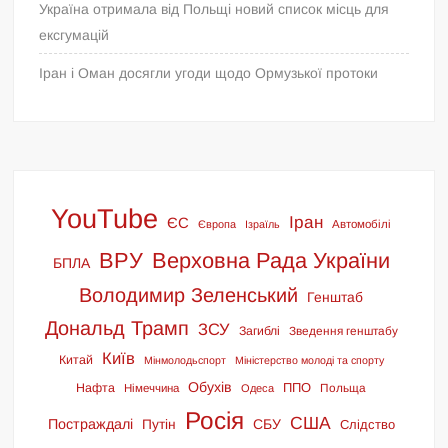
Україна отримала від Польщі новий список місць для
ексгумацій
Іран і Оман досягли угоди щодо Ормузької протоки
YouTube
Іран
ЄС
Європа
Ізраїль
Автомобілі
ВРУ
Верховна Рада України
БПЛА
Володимир Зеленський
Генштаб
Дональд Трамп
ЗСУ
Загиблі
Зведення генштабу
Київ
Китай
Мінмолодьспорт
Міністерство молоді та спорту
Обухів
ППО
Нафта
Польща
Німеччина
Одеса
Росія
США
Постраждалі
СБУ
Путін
Слідство