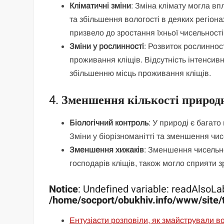
Кліматичні зміни
: Зміна клімату могла в
та збільшення вологості в деяких регіон
призвело до зростання їхньої чисельності
Зміни у рослинності
: Розвиток рослиннос
проживання кліщів. Відсутність інтенсив
збільшенню місць проживання кліщів.
4.
Зменшення кількості природн
Біологічний контроль
: У природі є багато 
Зміни у біорізноманітті та зменшення чис
Зменшення хижаків
: Зменшення чисельно
господарів кліщів, також могло сприяти з
Notice
: Undefined variable: readAlsoLab
/home/socport/obukhiv.info/www/site/
Ентузіасти розповіли, як змайстрували во