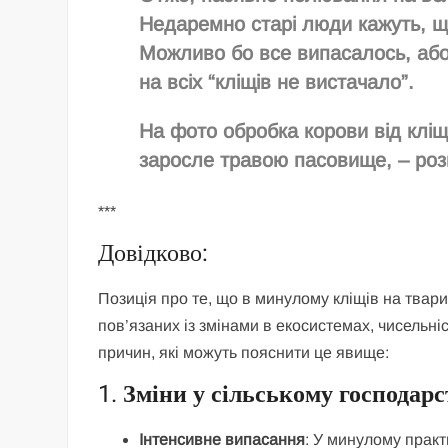
Недаремно старі люди кажуть, що
Можливо бо все випасалось, або 
на всіх “кліщів не вистачало”.
На фото обробка корови від кліщ
заросле травою пасовище, – роз
***
Довідково:
Позиція про те, що в минулому кліщів на твар
пов’язаних із змінами в екосистемах, чисельн
причин, які можуть пояснити це явище:
1.
Зміни у сільському господарс
Інтенсивне випасання
: У минулому практ