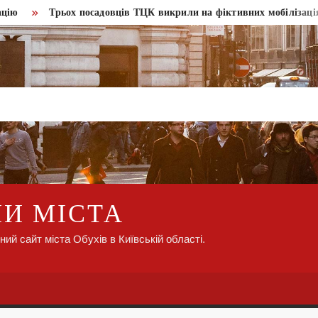
Трьох посадовців ТЦК викрили на фіктивних мобілізаціях
НИ МІСТА
ний сайт міста Обухів в Київській області.