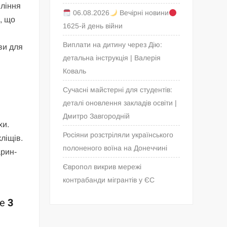
пління
06.08.2026
Вечірні новини
, що
1625-й день війни
Виплати на дитину через Дію:
ви для
детальна інструкція | Валерія
Коваль
Сучасні майстерні для студентів:
деталі оновлення закладів освіти |
Дмитро Завгородній
хи.
Росіяни розстріляли українського
ліщів.
полоненого воїна на Донеччині
арин-
Європол викрив мережі
контрабанди мігрантів у ЄС
ne
3