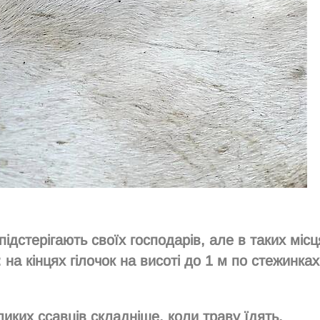
підстерігають своїх господарів, але в таких місц
 на кінцях гілочок на висоті до 1 м по стежинках
ких ссавців складніше, коли траву їдять.