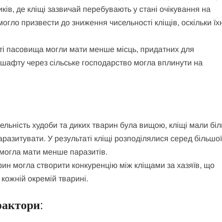
иків, де кліщі зазвичай перебувають у стані очікування на
огло призвести до зниження чисельності кліщів, оскільки їх
нуті пасовища могли мати менше місць, придатних для
дшафту через сільське господарство могла вплинути на
сельність худоби та диких тварин була вищою, кліщі мали бі
аразитувати. У результаті кліщі розподілялися серед більшо
а могла мати менше паразитів.
арин могла створити конкуренцію між кліщами за хазяїв, що
 кожній окремій тварині.
фактори
: