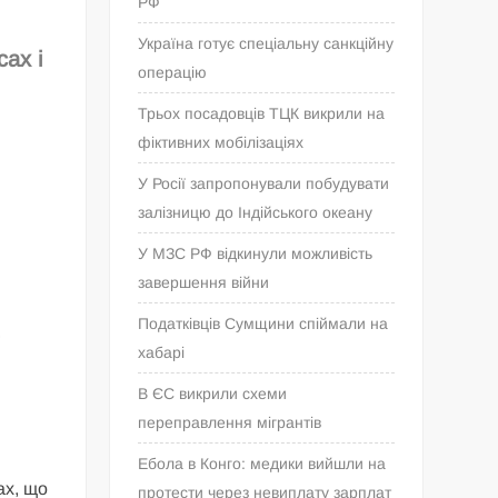
РФ
Україна готує спеціальну санкційну
ах і
операцію
Трьох посадовців ТЦК викрили на
фіктивних мобілізаціях
У Росії запропонували побудувати
залізницю до Індійського океану
У МЗС РФ відкинули можливість
завершення війни
Податківців Сумщини спіймали на
,
хабарі
В ЄС викрили схеми
переправлення мігрантів
Ебола в Конго: медики вийшли на
ах, що
протести через невиплату зарплат