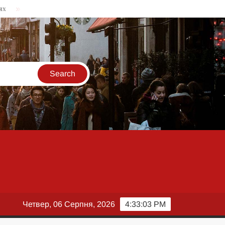
У Росії запропонували побудувати залізницю до Індійського океану
Четвер, 06 Серпня, 2026
4:33:04 PM