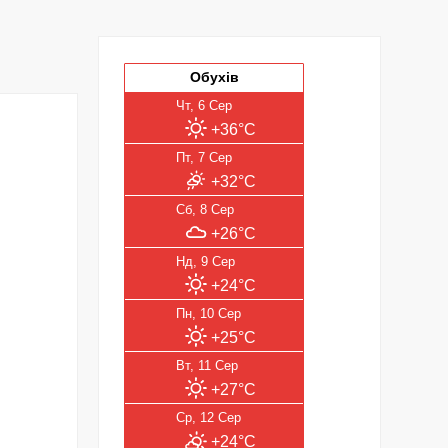
Обухів
Чт, 6 Сер
+36°C
Пт, 7 Сер
+32°C
Сб, 8 Сер
+26°C
Нд, 9 Сер
+24°C
Пн, 10 Сер
+25°C
Вт, 11 Сер
+27°C
Ср, 12 Сер
+24°C