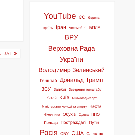
YouTube
ЄС
Європа
Іран
БПЛА
Ізраїль
Автомобілі
ВРУ
Верховна Рада
– ЗМІ
України
Володимир Зеленський
Дональд Трамп
Генштаб
ЗСУ
Загиблі
Зведення генштабу
Київ
Китай
Мінмолодьспорт
Нафта
Міністерство молоді та спорту
Обухів
ППО
Німеччина
Одеса
Постраждалі
Путін
Польща
Росія
США
СБУ
Слідство