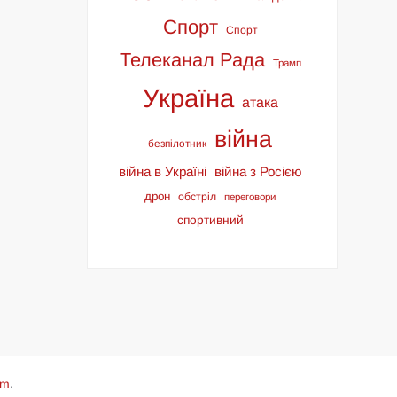
Спорт
Спорт
Телеканал Рада
Трамп
Україна
атака
війна
безпілотник
війна в Україні
війна з Росією
дрон
обстріл
переговори
спортивний
om
.