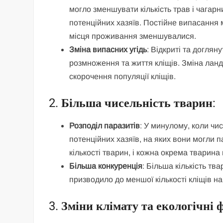
могло зменшувати кількість трав і чагарн
потенційних хазяїв. Постійне випасання м
місця проживання зменшувалися.
Зміна випасних угідь
: Відкриті та догля
розмноження та життя кліщів. Зміна лан
скорочення популяції кліщів.
2.
Більша чисельність тварин
:
Розподіл паразитів
: У минулому, коли чи
потенційних хазяїв, на яких вони могли п
кількості тварин, і кожна окрема тварин
Більша конкуренція
: Більша кількість тв
призводило до меншої кількості кліщів на
3.
Зміни клімату та екологічні 