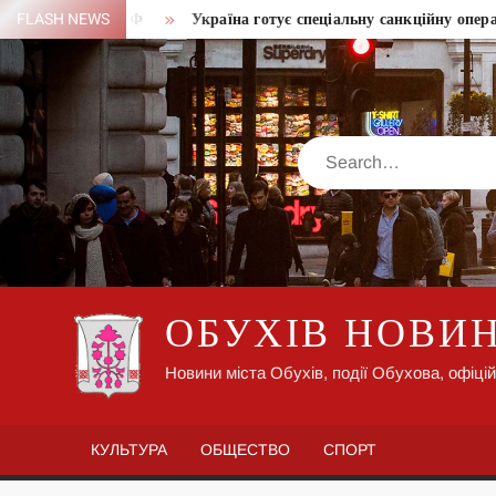
Skip
о портів РФ
FLASH NEWS
Україна готує спеціальну санкційну операцію
to
content
Search
ОБУХІВ НОВИ
Новини міста Обухів, події Обухова, офіцій
КУЛЬТУРА
ОБЩЕСТВО
СПОРТ