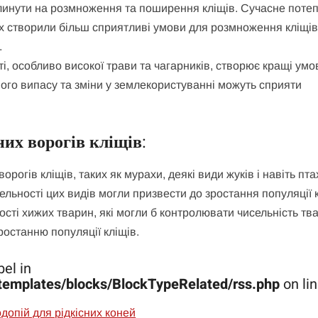
плинути на розмноження та поширення кліщів. Сучасне поте
ах створили більш сприятливі умови для розмноження кліщів
.
ті, особливо високої трави та чагарників, створює кращі умо
ного випасу та зміни у землекористуванні можуть сприяти
их ворогів кліщів
:
ворогів кліщів, таких як мурахи, деякі види жуків і навіть пта
ельності цих видів могли призвести до зростання популяції к
сті хижих тварин, які могли б контролювати чисельність тв
ростанню популяції кліщів.
el in
templates/blocks/BlockTypeRelated/rss.php
on li
допій для рідкісних коней