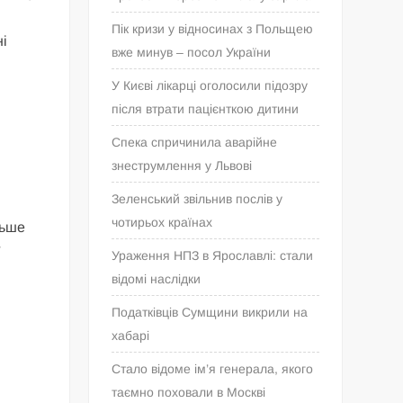
Пік кризи у відносинах з Польщею
ні
вже минув – посол України
У Києві лікарці оголосили підозру
після втрати пацієнткою дитини
Спека спричинила аварійне
знеструмлення у Львові
Зеленський звільнив послів у
чотирьох країнах
льше
ї
Ураження НПЗ в Ярославлі: стали
відомі наслідки
Податківців Сумщини викрили на
хабарі
Стало відоме ім’я генерала, якого
таємно поховали в Москві