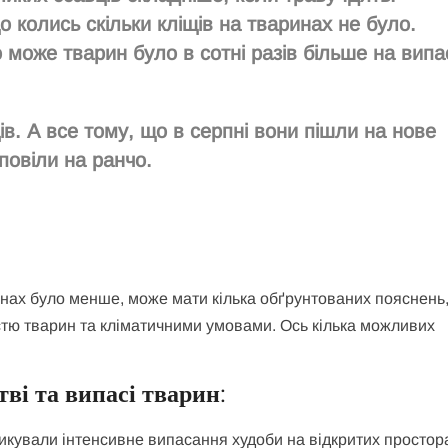
 колись скільки кліщів на тваринах не було.
може тварин було в сотні разів більше на випас
ів. А все тому, що в серпні вони пішли на нове
повіли на ранчо.
инах було менше, може мати кілька обґрунтованих пояснень
істю тварин та кліматичними умовами. Ось кілька можливих
тві та випасі тварин
:
икували інтенсивне випасання худоби на відкритих простор