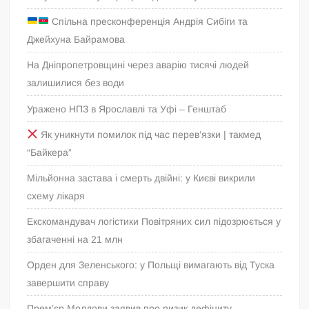
Спільна пресконференція Андрія Сибіги та
Джейхуна Байрамова
На Дніпропетровщині через аварію тисячі людей
залишилися без води
Уражено НПЗ в Ярославлі та Уфі – Генштаб
Як уникнути помилок під час перев’язки | такмед
“Байкера”
Мільйонна застава і смерть двійні: у Києві викрили
схему лікаря
Екскомандувач логістики Повітряних сил підозрюється у
збагаченні на 21 млн
Орден для Зеленського: у Польщі вимагають від Туска
завершити справу
Прем’єр Молдови заявив про ризик дефіциту