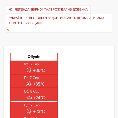
Навігація
ЛЕГЕНДА ЗБІРНОЇ ІТАЛІЇ РОЗХВАЛИВ ДОВБИКА
записів
“УКРАЇНСЬКІ ВЕРТОЛЬОТИ” ДОПОМАГАЮТЬ ДІТЯМ ЗАГИБЛИХ
ГЕРОЇВ ОБУХІВЩИНИ
Обухів
Чт, 6 Сер
+36°C
Пт, 7 Сер
+35°C
Сб, 8 Сер
+24°C
Нд, 9 Сер
+23°C