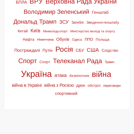
ВРУ
Верховна Рада України
БПЛА
Володимир Зеленський
Генштаб
Дональд Трамп
ЗСУ
Загиблі
Зведення генштабу
Київ
Китай
Мінмолодьспорт
Міністерство молоді та спорту
Обухів
ППО
Нафта
Польща
Німеччина
Одеса
Росія
США
Постраждалі
СБУ
Путін
Слідство
Спорт
Телеканал Рада
Спорт
Трамп
Україна
війна
атака
безпілотник
війна в Україні
війна з Росією
дрон
обстріл
переговори
спортивний