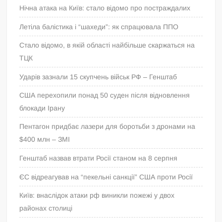
Нічна атака на Київ: стало відомо про постраждалих
Летіла балістика і “шахеди”: як спрацювала ППО
Стало відомо, в якій області найбільше скаржаться на
ТЦК
Ударів зазнали 15 скупчень військ РФ – Генштаб
США перехопили понад 50 суден після відновлення
блокади Ірану
Пентагон придбає лазери для боротьби з дронами на
$400 млн – ЗМІ
Генштаб назвав втрати Росії станом на 8 серпня
ЄС відреагував на “пекельні санкції” США проти Росії
Київ: внаслідок атаки рф виникли пожежі у двох
районах столиці