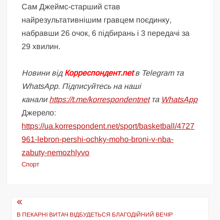
Сам Джеймс-старший став
найрезультативнішим гравцем поєдинку,
набравши 26 очок, 6 підбирань і 3 передачі за
29 хвилин.
Новини від
Корреспондент.net
в Telegram та
WhatsApp. Підписуйтесь на наші
канали
https://t.me/korrespondentnet
та
WhatsApp
Джерело:
https://ua.korrespondent.net/sport/basketball/4727
961-lebron-pershi-ochky-moho-broni-v-nba-
zabuty-nemozhlyvo
Спорт
Навігація
В ПЕКАРНІ ВИТАЧ ВІДБУДЕТЬСЯ БЛАГОДІЙНИЙ ВЕЧІР