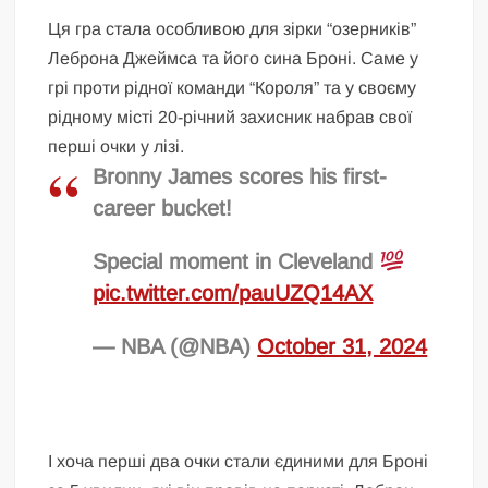
Ця гра стала особливою для зірки “озерників”
Леброна Джеймса та його сина Броні. Саме у
грі проти рідної команди “Короля” та у своєму
рідному місті 20-річний захисник набрав свої
перші очки у лізі.
Bronny James scores his first-
career bucket!
Special moment in Cleveland
pic.twitter.com/pauUZQ14AX
— NBA (@NBA)
October 31, 2024
І хоча перші два очки стали єдиними для Броні