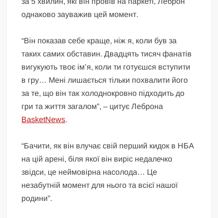
за 5 хвилин, які він провів на паркеті, Леброн
однаково зауважив цей момент.
“Він показав себе краще, ніж я, коли був за
таких самих обставин. Двадцять тисяч фанатів
вигукують твоє ім’я, коли ти готуєшся вступити
в гру… Мені лишається тільки похвалити його
за те, що він так холоднокровно підходить до
гри та життя загалом”, – цитує Леброна
BasketNews
.
“Бачити, як він влучає свій перший кидок в НБА
на цій арені, біля якої він виріс недалечко
звідси, це неймовірна насолода… Це
незабутній момент для нього та всієї нашої
родини”.