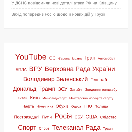
У ДСНС повідомили нові деталі атаки РФ на Київщину
Захід попередив Росію щодо її нових дій у Грузії
YouTube
Іран
ЄС
Європа
Ізраїль
Автомобілі
ВРУ
Верховна Рада України
БПЛА
Володимир Зеленський
Генштаб
Дональд Трамп
ЗСУ
Загиблі
Зведення генштабу
Київ
Китай
Мінмолодьспорт
Міністерство молоді та спорту
Обухів
ППО
Нафта
Німеччина
Польща
Одеса
Росія
США
Постраждалі
СБУ
Путін
Слідство
Спорт
Телеканал Рада
Спорт
Трамп