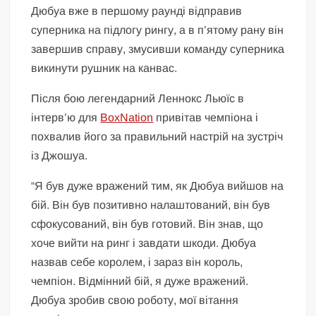
Дюбуа вже в першому раунді відправив
суперника на підлогу рингу, а в п’ятому рану він
завершив справу, змусивши команду суперника
викинути рушник на канвас.
Після бою легендарний Леннокс Льюїс в
інтерв’ю для
BoxNation
привітав чемпіона і
похвалив його за правильний настрій на зустріч
із Джошуа.
“Я був дуже вражений тим, як Дюбуа вийшов на
бій. Він був позитивно налаштований, він був
сфокусований, він був готовий. Він знав, що
хоче вийти на ринг і завдати шкоди. Дюбуа
назвав себе королем, і зараз він король,
чемпіон. Відмінний бій, я дуже вражений.
Дюбуа зробив свою роботу, мої вітання