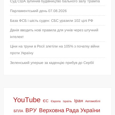
Суд США зупинив будівництво бального залу Трампа
Парламентський день 07.08.2026
База ФСБ і шість суден: СБС уразили 102 цілі РФ
Данія вводить нові правила для учнів через штучний
інтелект
Ціни на труни в Росії злетіли на 105% з початку війни
проти Україну
Зеленський уперше за каденцію прибув до Сербії
YouTube
Іран
ЄС
Європа
Ізраїль
Автомобілі
ВРУ
Верховна Рада України
БПЛА