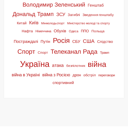
Володимир Зеленський
Генштаб
Дональд Трамп
ЗСУ
Загиблі
Зведення генштабу
Київ
Китай
Мінмолодьспорт
Міністерство молоді та спорту
Обухів
ППО
Нафта
Польща
Німеччина
Одеса
Росія
США
Постраждалі
СБУ
Путін
Слідство
Спорт
Телеканал Рада
Спорт
Трамп
Україна
війна
атака
безпілотник
війна в Україні
війна з Росією
дрон
обстріл
переговори
спортивний