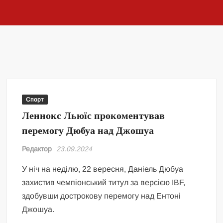
Спорт
Леннокс Льюїс прокоментував
перемогу Дюбуа над Джошуа
Редактор
23.09.2024
У ніч на неділю, 22 вересня, Даніель Дюбуа
захистив чемпіонський титул за версією IBF,
здобувши дострокову перемогу над Ентоні
Джошуа.