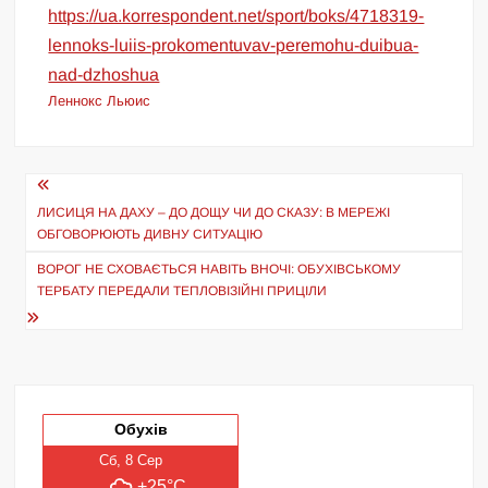
https://ua.korrespondent.net/sport/boks/4718319-
lennoks-luiis-prokomentuvav-peremohu-duibua-
nad-dzhoshua
Леннокс Льюис
Навігація
записів
ЛИСИЦЯ НА ДАХУ – ДО ДОЩУ ЧИ ДО СКАЗУ: В МЕРЕЖІ
ОБГОВОРЮЮТЬ ДИВНУ СИТУАЦІЮ
ВОРОГ НЕ СХОВАЄТЬСЯ НАВІТЬ ВНОЧІ: ОБУХІВСЬКОМУ
ТЕРБАТУ ПЕРЕДАЛИ ТЕПЛОВІЗІЙНІ ПРИЦІЛИ
Обухів
Сб, 8 Сер
+25°C