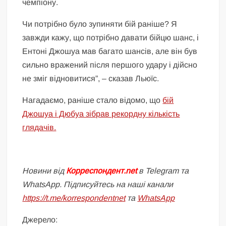
чемпіону.
Чи потрібно було зупиняти бій раніше? Я
завжди кажу, що потрібно давати бійцю шанс, і
Ентоні Джошуа мав багато шансів, але він був
сильно вражений після першого удару і дійсно
не зміг відновитися”, – сказав Льюїс.
Нагадаємо, раніше стало відомо, що
бій
Джошуа і Дюбуа зібрав рекордну кількість
глядачів.
Новини від
Корреспондент.net
в Telegram та
WhatsApp. Підписуйтесь на наші канали
https://t.me/korrespondentnet
та
WhatsApp
Джерело: