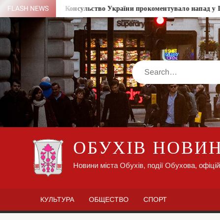
Skip
 Флеш
FLASH NEWS
Консульство України прокоментувало напад у Гданськ
to
content
Search
ОБУХІВ НОВИ
Новини міста Обухів, події Обухова, офіцій
КУЛЬТУРА
ОБЩЕСТВО
СПОРТ