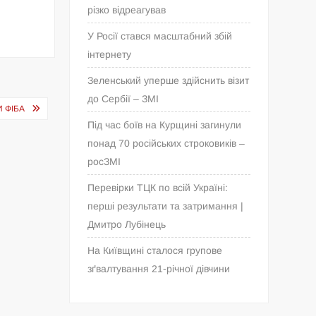
різко відреагував
У Росії стався масштабний збій
інтернету
Зеленський уперше здійснить візит
до Сербії – ЗМІ
И ФІБА
Під час боїв на Курщині загинули
понад 70 російських строковиків –
росЗМІ
Перевірки ТЦК по всій Україні:
перші результати та затримання |
Дмитро Лубінець
На Київщині сталося групове
зґвалтування 21-річної дівчини