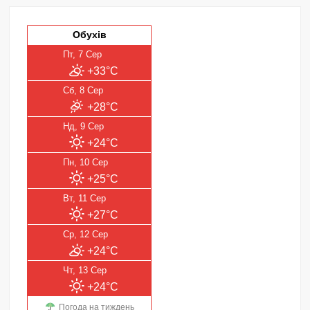
Обухів
Пт, 7 Сер
+33°C
Сб, 8 Сер
+28°C
Нд, 9 Сер
+24°C
Пн, 10 Сер
+25°C
Вт, 11 Сер
+27°C
Ср, 12 Сер
+24°C
Чт, 13 Сер
+24°C
Погода на тиждень