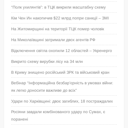
“Полк ухилянтів”: в ТЦК викрили масштабну схему
Кім Чен Ин накопичив $22 млрд попри санкції – ЗМІ
На Житомирщині на території ТЦК помер чоловік
На Миколаївщині затримали двох агентів РФ
Відключення світла охопили 12 областей – Укренерго
Викрито схему вирубки лісу на 34 млн
В Криму знищено російський ЗРК та військовий кран
Вебінар “Інформаційна безбар’єрність в умовах війни:
як легко доносити важливе до всіх”
Удари по Харківщині: двоє загиблих, 18 постраждалих
Росіяни завдали комбінованого удару по Сумах, є
поранені