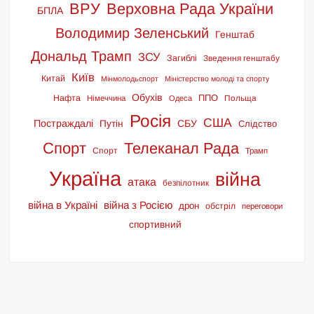
ВРУ
Верховна Рада України
БПЛА
Володимир Зеленський
Генштаб
Дональд Трамп
ЗСУ
Загиблі
Зведення генштабу
Київ
Китай
Мінмолодьспорт
Міністерство молоді та спорту
Обухів
ППО
Нафта
Польща
Німеччина
Одеса
Росія
США
Постраждалі
СБУ
Путін
Слідство
Спорт
Телеканал Рада
Спорт
Трамп
Україна
війна
атака
безпілотник
війна в Україні
війна з Росією
дрон
обстріл
переговори
спортивний