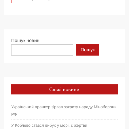
Пошук новин
Пошук
Свіжі новини
Український пранкер зірвав закриту нараду Міноборони
РФ
У Коблево стався вибух у морі, є жертви