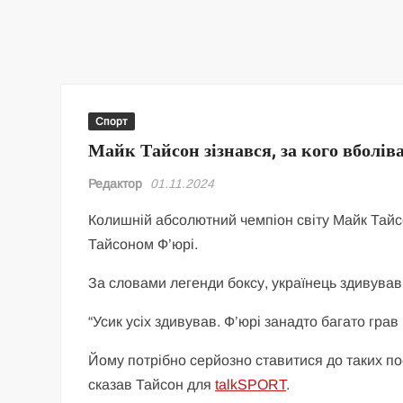
Спорт
Майк Тайсон зізнався, за кого вболів
Редактор
01.11.2024
Колишній абсолютний чемпіон світу Майк Тай
Тайсоном Ф’юрі.
За словами легенди боксу, українець здивував
“Усик усіх здивував. Ф’юрі занадто багато грав
Йому потрібно серйозно ставитися до таких поє
сказав Тайсон для
talkSPORT
.