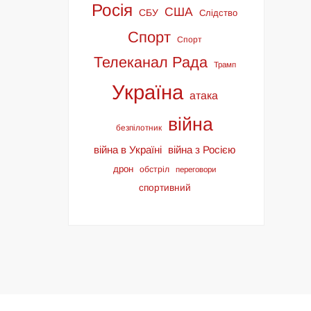
Росія
США
СБУ
Слідство
Спорт
Спорт
Телеканал Рада
Трамп
Україна
атака
війна
безпілотник
війна в Україні
війна з Росією
дрон
обстріл
переговори
спортивний