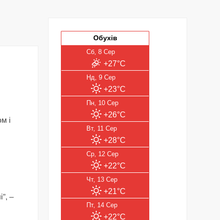
Обухів
Сб, 8 Сер
+27°C
Нд, 9 Сер
+23°C
Пн, 10 Сер
+26°C
м і
Вт, 11 Сер
+28°C
Ср, 12 Сер
+22°C
Чт, 13 Сер
+21°C
”, –
Пт, 14 Сер
+22°C