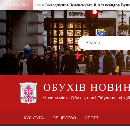
Skip
FLASH NEWS
Спілкування Володимира Зеленського й Александра Вучича з ме
to
content
Search
ОБУХІВ НОВИ
Новини міста Обухів, події Обухова, офіцій
КУЛЬТУРА
ОБЩЕСТВО
СПОРТ