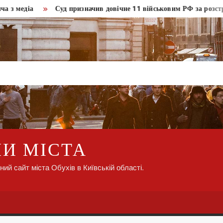
діа
Суд призначив довічне 11 військовим РФ за розстріл лю
НИ МІСТА
ний сайт міста Обухів в Київській області.