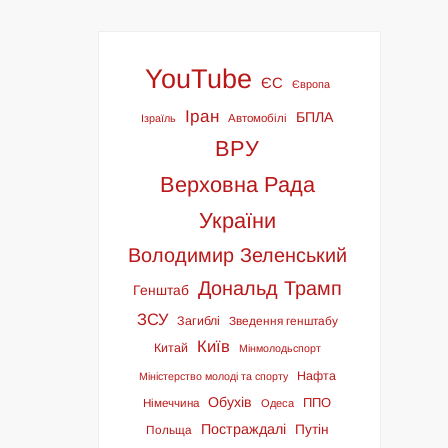
YouTube
ЄС
Європа
Іран
БПЛА
Ізраїль
Автомобілі
ВРУ
Верховна Рада
України
Володимир Зеленський
Дональд Трамп
Генштаб
ЗСУ
Загиблі
Зведення генштабу
Київ
Китай
Мінмолодьспорт
Нафта
Міністерство молоді та спорту
Обухів
ППО
Німеччина
Одеса
Постраждалі
Путін
Польща