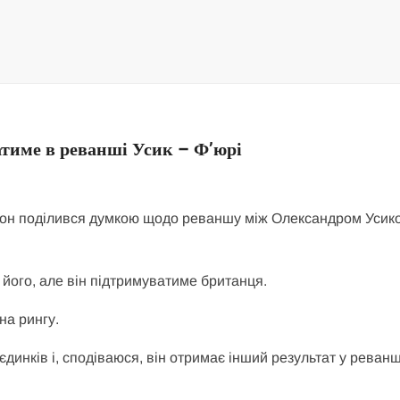
атиме в реванші Усик – Ф’юрі
сон поділився думкою щодо реваншу між Олександром Усико
 його, але він підтримуватиме британця.
 на рингу.
динків і, сподіваюся, він отримає інший результат у реванші