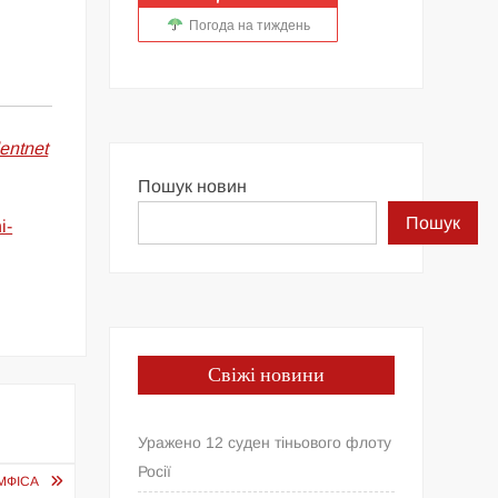
Погода на тиждень
dentnet
Пошук новин
Пошук
i-
Свіжі новини
Уражено 12 суден тіньового флоту
Росії
МФІСА