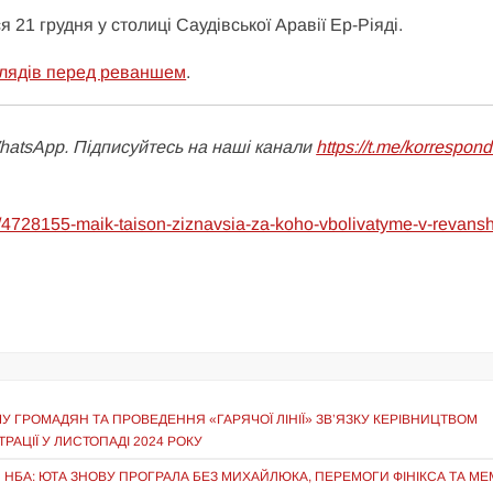
 21 грудня у столиці Саудівської Аравії Ер-Ріяді.
глядів перед реваншем
.
WhatsApp. Підписуйтесь на наші канали
https://t.me/korrespon
ks/4728155-maik-taison-ziznavsia-za-koho-vbolivatyme-v-revansh
 ГРОМАДЯН ТА ПРОВЕДЕННЯ «ГАРЯЧОЇ ЛІНІЇ» ЗВ’ЯЗКУ КЕРІВНИЦТВОМ
РАЦІЇ У ЛИСТОПАДІ 2024 РОКУ
НБА: ЮТА ЗНОВУ ПРОГРАЛА БЕЗ МИХАЙЛЮКА, ПЕРЕМОГИ ФІНІКСА ТА МЕ