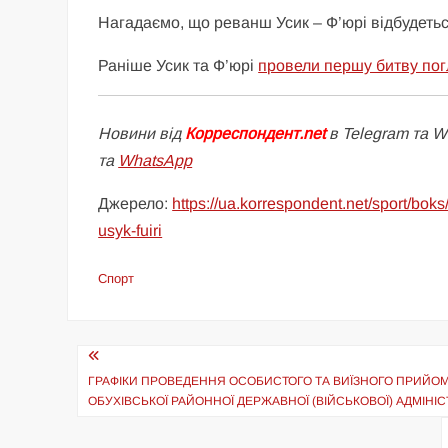
Нагадаємо, що реванш Усик – Ф’юрі відбудеться
Раніше Усик та Ф’юрі
провели першу битву по
Новини від
Корреспондент.net
в Telegram та 
та
WhatsApp
Джерело:
https://ua.korrespondent.net/sport/bo
usyk-fuiri
Спорт
Навігація
записів
ГРАФІКИ ПРОВЕДЕННЯ ОСОБИСТОГО ТА ВИЇЗНОГО ПРИЙОМУ
ОБУХІВСЬКОЇ РАЙОННОЇ ДЕРЖАВНОЇ (ВІЙСЬКОВОЇ) АДМІНІСТ