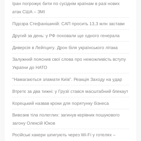
Іран погрожує бити по сусіднім країнам в разі нових
атак США – ЗМІ
Підозра Стефанішиній: САП просить 13,3 млн застави
Другий за день: у РФ поховали ще одного генерала
Диверсія в Лейпцигу. Дрон біля українського літака
Залужний пояснив свої слова про неможливість вступу
України до НАТО
“Намагаються зламати Київ”. Реакція Заходу на удар
Втретє за два тижні: у Грузії стався масштабний блекаут
Корецький назвав кроки для порятунку бізнеса
Вивозив тіла полеглих: загинув керівник пошукового
загону Олексій Юков
Російські хакери шпигують через Wi-Fi у готелях –