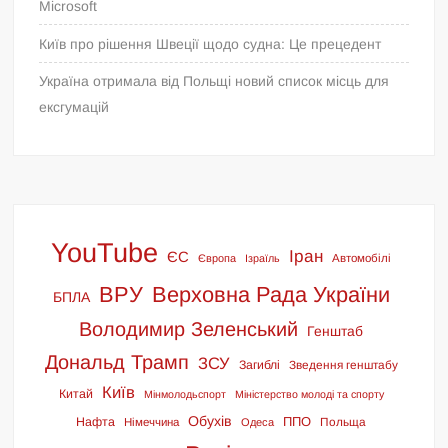
Microsoft
Київ про рішення Швеції щодо судна: Це прецедент
Україна отримала від Польщі новий список місць для
ексгумацій
YouTube
Іран
ЄС
Європа
Ізраїль
Автомобілі
ВРУ
Верховна Рада України
БПЛА
Володимир Зеленський
Генштаб
Дональд Трамп
ЗСУ
Загиблі
Зведення генштабу
Київ
Китай
Мінмолодьспорт
Міністерство молоді та спорту
Обухів
ППО
Нафта
Польща
Німеччина
Одеса