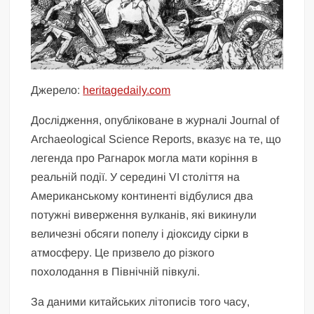
Джерело:
heritagedaily.com
Дослідження, опубліковане в журналі Journal of
Archaeological Science Reports, вказує на те, що
легенда про Рагнарок могла мати коріння в
реальній події. У середині VI століття на
Американському континенті відбулися два
потужні виверження вулканів, які викинули
величезні обсяги попелу і діоксиду сірки в
атмосферу. Це призвело до різкого
похолодання в Північній півкулі.
За даними китайських літописів того часу,