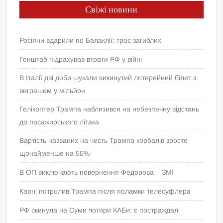
Свіжі новини
Росіяни вдарили по Балаклії: троє загиблих
Генштаб підрахував втрати РФ у війні
В Італії дві доби шукали викинутий лотерейний білет з
виграшем у мільйон
Гелікоптер Трампа наблизився на небезпечну відстань
до пасажирського літака
Вартість названих на честь Трампа корбалів зросте
щонайменше на 50%
В ОП виключають повернення Федорова – ЗМІ
Карні потролив Трампа після поламки телесуфлера
РФ скинула на Суми чотири КАБи: є постраждалі