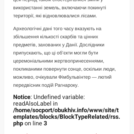
використанні земель, включаючи покинуті
території, які відновлювалися лісами.
Археологічні дані того часу вказують на
збільшення кількості скарбів та цінних
предметів, захованих у Данії. Дослідники
припускають, що ці об’єкти могли бути
церемоніальними жертвопринесеннями,
покликаними повернути сонце, оскільки люди,
можливо, очікували Фімбульвінтер — лютий
передвісник подій Рагнароку.
Notice
: Undefined variable:
readAlsoLabel in
/home/socport/obukhiv.info/www/site/t
emplates/blocks/BlockTypeRelated/rss.
php
on line
3