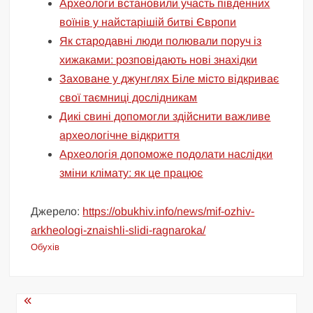
Археологи встановили участь південних
воїнів у найстарішій битві Європи
Як стародавні люди полювали поруч із
хижаками: розповідають нові знахідки
Заховане у джунглях Біле місто відкриває
свої таємниці дослідникам
Дикі свині допомогли здійснити важливе
археологічне відкриття
Археологія допоможе подолати наслідки
зміни клімату: як це працює
Джерело:
https://obukhiv.info/news/mif-ozhiv-
arkheologi-znaishli-slidi-ragnaroka/
Обухів
Навігація