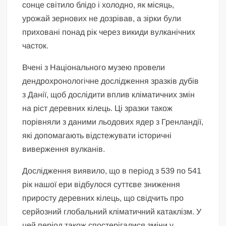
сонце світило блідо і холодно, як місяць,
урожай зернових не дозрівав, а зірки були
приховані понад рік через викиди вулканічних
часток.
Вчені з Національного музею провели
дендрохронологічне дослідження зразків дубів
з Данії, щоб дослідити вплив кліматичних змін
на ріст деревних кілець. Ці зразки також
порівняли з даними льодових ядер з Гренландії,
які допомагають відстежувати історичні
виверження вулканів.
Дослідження виявило, що в період з 539 по 541
рік нашої ери відбулося суттєве зниження
приросту деревних кілець, що свідчить про
серйозний глобальний кліматичний катаклізм. У
цей період також спостерігалися зміни у