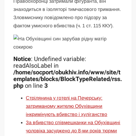
Правоохоронці затримали фігуранта, він
знаходиться в ізоляторі тимчасового тримання.
Зловмиснику повідомлено про підозру за
фактом умисного вбивства (ч. 1 ст. 115 ККУ).
Notice
: Undefined variable:
readAlsoLabel in
/home/socport/obukhiv.info/www/site/t
emplates/blocks/BlockTypeRelated/rss.
php
on line
3
Стрілянина у готелі на Печерську:
затриманому жителю Обухівщини
інкримінують вбивство і хуліганство
За вбивство співмешканки на Обухівщині
чоловіка засуджено до 8-ми років тюрми