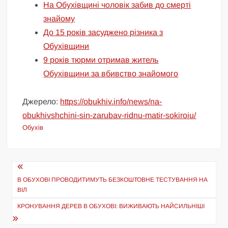
На Обухівщині чоловік забив до смерті
знайому
До 15 років засуджено різника з
Обухівщини
9 років тюрми отримав житель
Обухівщини за вбивство знайомого
Джерело:
https://obukhiv.info/news/na-
obukhivshchini-sin-zarubav-ridnu-matir-sokiroiu/
Обухів
Навігація
записів
В ОБУХОВІ ПРОВОДИТИМУТЬ БЕЗКОШТОВНЕ ТЕСТУВАННЯ НА
ВІЛ
КРОНУВАННЯ ДЕРЕВ В ОБУХОВІ: ВИЖИВАЮТЬ НАЙСИЛЬНІШІ