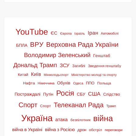
YouTube
Іран
ЄС
Європа
Ізраїль
Автомобілі
ВРУ
Верховна Рада України
БПЛА
Володимир Зеленський
Генштаб
Дональд Трамп
ЗСУ
Загиблі
Зведення генштабу
Київ
Китай
Мінмолодьспорт
Міністерство молоді та спорту
Обухів
ППО
Нафта
Польща
Німеччина
Одеса
Росія
США
Постраждалі
СБУ
Путін
Слідство
Спорт
Телеканал Рада
Спорт
Трамп
Україна
війна
атака
безпілотник
війна в Україні
війна з Росією
дрон
обстріл
переговори