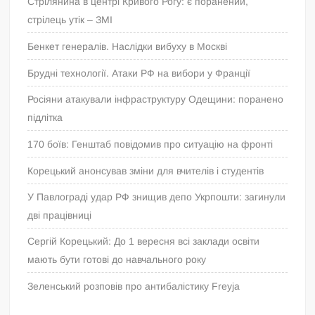
Стрілянина в центрі Кривого Рогу: є поранений,
стрілець утік – ЗМІ
Бенкет генералів. Наслідки вибуху в Москві
Брудні технології. Атаки РФ на вибори у Франції
Росіяни атакували інфраструктуру Одещини: поранено
підлітка
170 боїв: Генштаб повідомив про ситуацію на фронті
Корецький анонсував зміни для вчителів і студентів
У Павлограді удар РФ знищив депо Укрпошти: загинули
дві працівниці
Сергій Корецький: До 1 вересня всі заклади освіти
мають бути готові до навчального року
Зеленський розповів про антибалістику Freyja