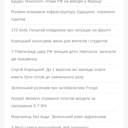
Брудні технології. Атаки РФ на вибори у Франції
Росіяни атакували інфраструктуру Одещини: поранено
підлітка
170 боїв: Генштаб повідомив про ситуацію на фронті
Корецький анонсував зміни для вчителів і студентів
У Павлограді удар РФ знищив депо Укрпошти: загинули
дві працівниці
Сергій Корецький: До 1 вересня всі заклади освіти
мають бути готові до навчального року
Зеленський розповів про антибалістику Freyja
Аграрії зможуть отримати пільгові кредити за
програмою 5-7-9%
Марганець без води: Зеленський різко відреагував
У Росії стався масштабний збій інтернету