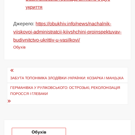
укриття
Джерело:
https://obukhiv.info/news/nachalnik-
viiskovoi-administratcii-kiivshchini-proinspektuvav-
budivnitctvo-ukrittiv-u-vasilkovi/
Обухів
Навігація
записів
ЗАБУТА ТОПОНІМІКА ЗЛОДІЇВКИ-УКРАЇНКИ: КОЗАРКА І МАН(Ь)КА
ГЕРМАНІВКА У РУЛІКОВСЬКОГО: ОСТРОЗЬКІ, РЕКОЛОНІЗАЦІЯ
ПОРОССЯ І ГЛЕВАКИ
Обухів