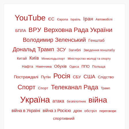
YouTube
Іран
ЄС
Європа
Ізраїль
Автомобілі
ВРУ
Верховна Рада України
БПЛА
Володимир Зеленський
Генштаб
Дональд Трамп
ЗСУ
Загиблі
Зведення генштабу
Київ
Китай
Мінмолодьспорт
Міністерство молоді та спорту
Обухів
ППО
Нафта
Польща
Німеччина
Одеса
Росія
США
Постраждалі
СБУ
Путін
Слідство
Спорт
Телеканал Рада
Спорт
Трамп
Україна
війна
атака
безпілотник
війна в Україні
війна з Росією
дрон
обстріл
переговори
спортивний