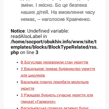
зміни. І якісно. Бо це безпека
наших дітей. На вмовляння часу
немає, – наголосив Кравченко.
Notice
: Undefined variable:
readAlsoLabel in
/home/socport/obukhiv.info/www/site/t
emplates/blocks/BlockTypeRelated/rss.
php
on line
3
В Богуславі перевірили стан укриттів
У Василькові триває будівництво укриття
для школярів
Васильків планує придбати модульне
укриття
У Ржищеві будують сучасне укриття для
гімназії «Гармонія»
Васильківська громада активно будує