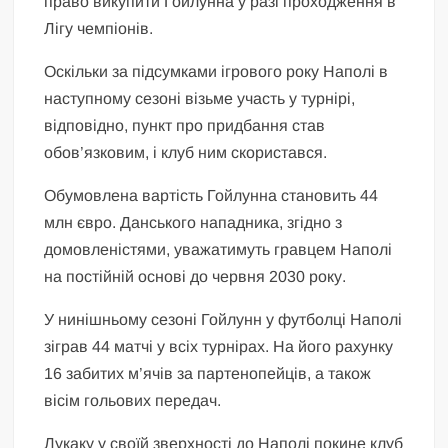
право викупити Гойлунна у разі проходження в
Лігу чемпіонів.
Оскільки за підсумками ігрового року Наполі в
наступному сезоні візьме участь у турнірі,
відповідно, пункт про придбання став
обов’язковим, і клуб ним скористався.
Обумовлена вартість Гойлунна становить 44
млн євро. Данського нападника, згідно з
домовленістями, уважатимуть гравцем Наполі
на постійній основі до червня 2030 року.
У нинішньому сезоні Гойлунн у футболці Наполі
зіграв 44 матчі у всіх турнірах. На його рахунку
16 забитих м’ячів за партенопейців, а також
вісім гольових передач.
Лукаку у своїй зверхності до Наполі покине клуб