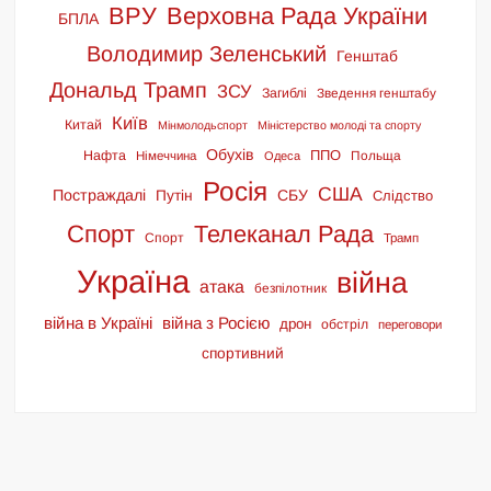
ВРУ
Верховна Рада України
БПЛА
Володимир Зеленський
Генштаб
Дональд Трамп
ЗСУ
Загиблі
Зведення генштабу
Київ
Китай
Мінмолодьспорт
Міністерство молоді та спорту
Обухів
ППО
Нафта
Польща
Німеччина
Одеса
Росія
США
Постраждалі
СБУ
Путін
Слідство
Спорт
Телеканал Рада
Спорт
Трамп
Україна
війна
атака
безпілотник
війна в Україні
війна з Росією
дрон
обстріл
переговори
спортивний