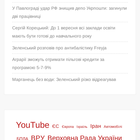
У Павлограді удар РФ знищив депо Укрпошти: загинули
дві працівниці
Сергій Корецький: До 1 вересня всі заклади освіти
мають бути готові до навчального року
Зеленський розповів про антибалістику Freyja
Аграрії зможуть отримати пільгові кредити за
програмою 5-7-9%
Марганець без води: Зеленський різко відреагував
YouTube
Іран
ЄС
Європа
Ізраїль
Автомобілі
ВРУ
Верховна Рада України
БПЛА