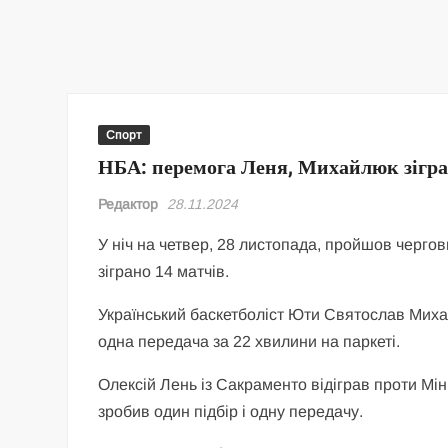
Спорт
НБА: перемога Леня, Михайлюк зігр
Редактор
28.11.2024
У ніч на четвер, 28 листопада, пройшов черго
зіграно 14 матчів.
Український баскетболіст Юти Святослав Михайл
одна передача за 22 хвилини на паркеті.
Олексій Лень із Сакраменто відіграв проти Мінн
зробив один підбір і одну передачу.