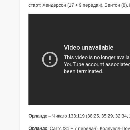
старт; Хендерсон (17 + 9 передач), Бентон (8), 
Орландо
– Чикаго 133:119 (38:25, 35:29, 32:34, 
Орландо
: Саггс (31 + 7 передач), Колдуелл-Поуп