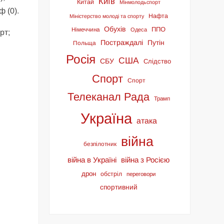
Київ
Китай
Мінмолодьспорт
ф (0).
Нафта
Міністерство молоді та спорту
Обухів
ППО
Німеччина
Одеса
рт;
Постраждалі
Путін
Польща
Росія
США
СБУ
Слідство
Спорт
Спорт
Телеканал Рада
Трамп
Україна
атака
війна
безпілотник
війна в Україні
війна з Росією
дрон
обстріл
переговори
спортивний