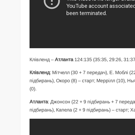
Клівленд –
Атланта
124:135 (35:35, 29:26, 31:37
Клівленд
: Мітчелл (30 + 7 передач), Е. Моблі (
підбирань), Окоро (8) – старт; Меррілл (10), Нь
(0).
Атланта
: Джонсон (22 + 9 підбирань + 7 передач
підбирань), Капела (2 + 9 підбирань) – старт; Ха