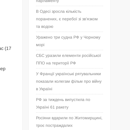
парламенту
В Одесі зросла кількість
поранених, є перебої зі зв’язком
та водою
Уражено три судна РФ у Чорному
морі
ас (17
СБС уразили елементи російської
ППО на території РФ
лер
У Франції українські рятувальники
показали колегам фільм про війну
в Україні
РФ за тиждень випустила по
Україні 61 ракету
Росіяни вдарили по Житомирщині,
троє постраждалих