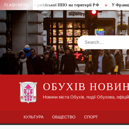
Skip
 елементи російської ППО на території РФ
FLASH NEWS
У Франції україн
to
content
Search
ОБУХІВ НОВИ
Новини міста Обухів, події Обухова, офіцій
КУЛЬТУРА
ОБЩЕСТВО
СПОРТ