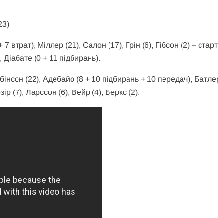
23)
7 втрат), Міллер (21), Салон (17), Грін (6), Гібсон (2) – старт
), Діабате (0 + 11 підбирань).
Робінсон (22), Адебайо (8 + 10 підбирань + 10 передач), Батлер
зір (7), Ларссон (6), Вейр (4), Беркс (2).