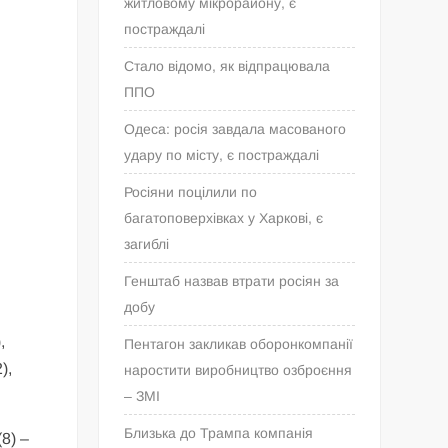
житловому мікрорайону, є
постраждалі
Стало відомо, як відпрацювала
ППО
Одеса: росія завдала масованого
удару по місту, є постраждалі
Росіяни поцілили по
багатоповерхівках у Харкові, є
загиблі
Генштаб назвав втрати росіян за
добу
,
Пентагон закликав оборонкомпанії
),
наростити виробництво озброєння
– ЗМІ
Близька до Трампа компанія
8) –