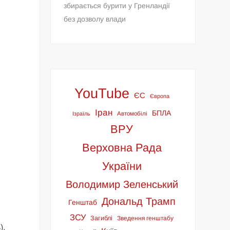
збирається бурити у Гренландії
без дозволу влади
YouTube
ЄС
Європа
Іран
БПЛА
Ізраїль
Автомобілі
ВРУ
Верховна Рада
України
Володимир Зеленський
Дональд Трамп
Генштаб
ЗСУ
Загиблі
Зведення генштабу
),