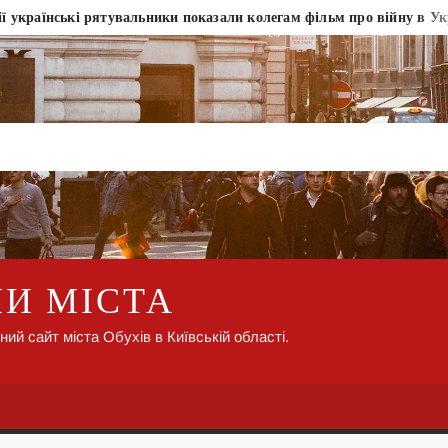
ські рятувальники показали колегам фільм про війну в Україні
НИ МІСТА
ний сайт міста Обухів в Київській області.