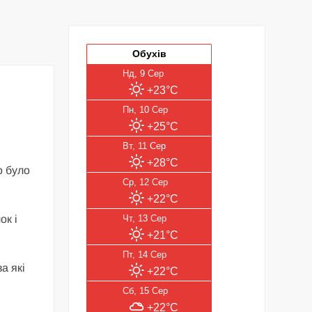
Обухів
Нд, 9 Сер
+23°C
Пн, 10 Сер
+25°C
Вт, 11 Сер
+28°C
о було
Ср, 12 Сер
+22°C
ок і
Чт, 13 Сер
+21°C
Пт, 14 Сер
а які
+22°C
Сб, 15 Сер
+22°C