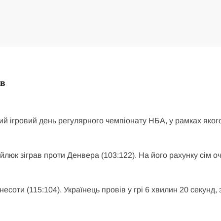
ав
вий ігровий день регулярного чемпіонату НБА, у рамках яког
юк зіграв проти Денвера (103:122). На його рахунку сім оч
есоти (115:104). Українець провів у грі 6 хвилин 20 секунд, з