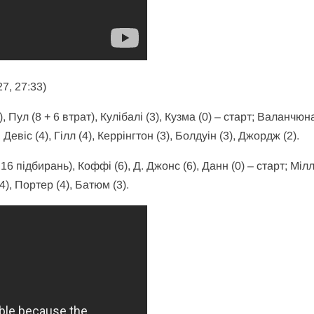
27, 27:33)
, Пул (8 + 6 втрат), Кулібалі (3), Кузма (0) – старт; Валанчюн
, Девіс (4), Гілл (4), Керрінгтон (3), Болдуін (3), Джордж (2).
 16 підбирань), Коффі (6), Д. Джонс (6), Данн (0) – старт; Міл
4), Портер (4), Батюм (3).