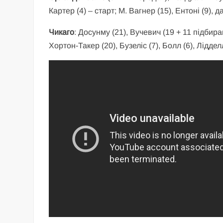
Картер (4) – старт; М. Вагнер (15), Ентоні (9), д
Чикаго
: Досунму (21), Вучевич (19 + 11 підбирань
Хортон-Такер (20), Бузеліс (7), Болл (6), Лідделл 