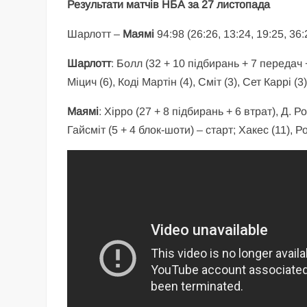
Результати матчів НБА за 27 листопада
Шарлотт –
Маямі
94:98 (26:26, 13:24, 19:25, 36:
Шарлотт
: Болл (32 + 10 підбирань + 7 передач + 
Міцич (6), Коді Мартін (4), Сміт (3), Сет Каррі (3
Маямі
: Хірро (27 + 8 підбирань + 6 втрат), Д. 
Гайсміт (5 + 4 блок-шоти) – старт; Хакес (11), Ро