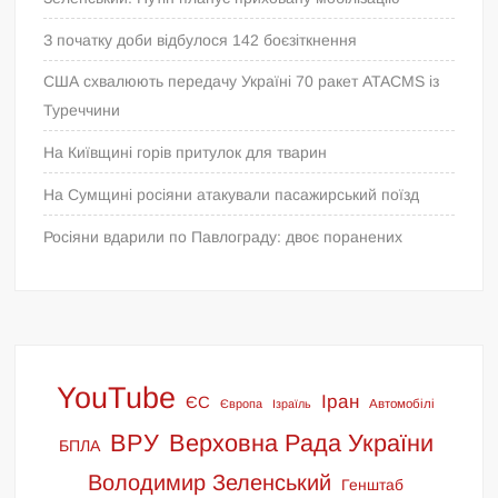
З початку доби відбулося 142 боєзіткнення
США схвалюють передачу Україні 70 ракет ATACMS із
Туреччини
На Київщині горів притулок для тварин
На Сумщині росіяни атакували пасажирський поїзд
Росіяни вдарили по Павлограду: двоє поранених
YouTube
Іран
ЄС
Європа
Ізраїль
Автомобілі
ВРУ
Верховна Рада України
БПЛА
Володимир Зеленський
Генштаб