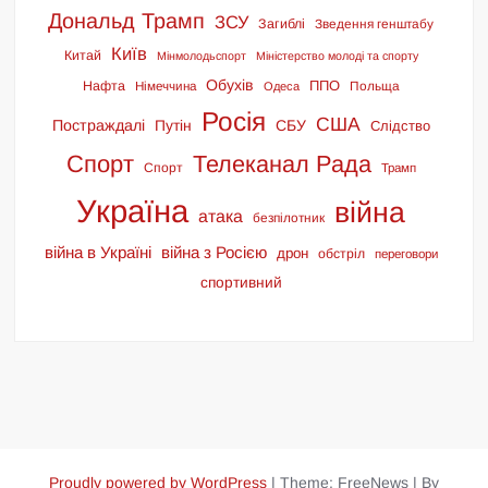
Дональд Трамп
ЗСУ
Загиблі
Зведення генштабу
Київ
Китай
Мінмолодьспорт
Міністерство молоді та спорту
Обухів
ППО
Нафта
Німеччина
Польща
Одеса
Росія
США
Постраждалі
Путін
СБУ
Слідство
Спорт
Телеканал Рада
Спорт
Трамп
Україна
війна
атака
безпілотник
війна в Україні
війна з Росією
дрон
обстріл
переговори
спортивний
Proudly powered by WordPress
|
Theme: FreeNews
|
By