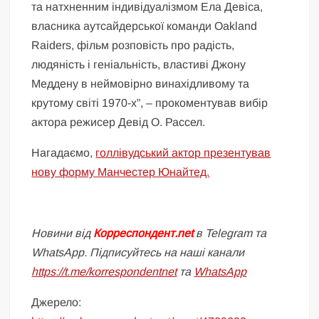
та натхненним індивідуалізмом Ела Девіса,
власника аутсайдерської команди Oakland
Raiders, фільм розповість про радість,
людяність і геніальність, властиві Джону
Меддену в неймовірно винахідливому та
крутому світі 1970-х”, – прокоментував вибір
актора режисер Девід О. Рассел.
Нагадаємо,
голлівудський актор презентував
нову форму Манчестер Юнайтед.
Новини від
Корреспондент.net
в Telegram та
WhatsApp. Підписуйтесь на наші канали
https://t.me/korrespondentnet
та
WhatsApp
Джерело: