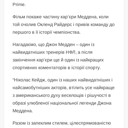
Prime.
Фільм покаже частину кар’єри Меддена, коли
той очолив Окленд Райдерс і привів команду до
першого в її історії чемпіонства.
Нагадаємо, що Джон Медден – один із
найвидатніших тренерів НФЛ, а після
закінчення кар’єри ще й один із найкращих
спортивних коментаторів в історії спорту.
“Ніколас Кейдж, один із наших найвидатніших і
найсамобутніших акторів, втілить усе найкраще
з американського духу веселощів і рішучості в
образі улюбленої національної легенди Джона
Меддена.
Разом із запеклим стилем, цілеспрямованістю