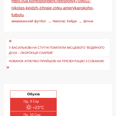
https://ua.korrespondent.net/sport/4709602-
nikolas-keidzh-zihraie-zirku-amerykanskoho-
futbolu
американский футбол
Николас Кейдж
фільм
Навігація
записів
У ВАСИЛЬКОВІ НА СТУГНІ ПОМІТИЛИ МІСЦЕВОГО “ВОДЯНОГО
ДУХА – ОХОРОНЦЯ СКАРБІВ”
НОВАЧОК АТЛЕТІКО ПРИЙШОВ НА ПРЕЗЕНТАЦІЮ З СОБАКОЮ
Обухів
Нд, 9 Сер
+23°C
Пн, 10 Сер