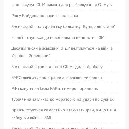
Іран висунув США вимоги для розблокування Ормузу
Рак у Байдена поширився на кістки
Зеленський про українську балістику: Буде, але є “але”
Іспанія готується до нової навали нелегалів – ЗМІ
Десятки тисяч військових КНДР вчитимуться на війні в
Україні – Зеленський
Зеленський оцінив гарантії США і долю Донбасу
ЗАЕС двічі за день втрачала зовнішнє живлення
РФ скинула на Ізюм КАБи: семеро поранених
Туреччина закликає до мораторію на удари по суднах
Ізраїль готується самостійно атакувати Іран, якщо США
вийдуть з війни – ЗМІ
Зеленський: Путін планує приховану мобілізацію