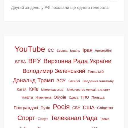
Другий за день: у РФ поховали ще одного генерала
YouTube
Іран
ЄС
Європа
Ізраїль
Автомобілі
ВРУ
Верховна Рада України
БПЛА
Володимир Зеленський
Генштаб
Дональд Трамп
ЗСУ
Загиблі
Зведення генштабу
Київ
Китай
Мінмолодьспорт
Міністерство молоді та спорту
Обухів
ППО
Нафта
Польща
Німеччина
Одеса
Росія
США
Постраждалі
СБУ
Путін
Слідство
Спорт
Телеканал Рада
Спорт
Трамп