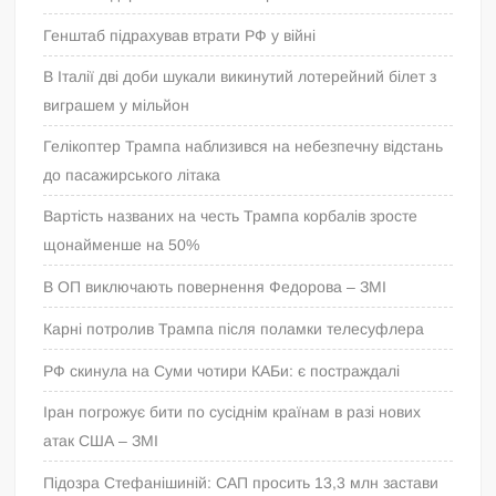
Генштаб підрахував втрати РФ у війні
В Італії дві доби шукали викинутий лотерейний білет з
виграшем у мільйон
Гелікоптер Трампа наблизився на небезпечну відстань
до пасажирського літака
Вартість названих на честь Трампа корбалів зросте
щонайменше на 50%
В ОП виключають повернення Федорова – ЗМІ
Карні потролив Трампа після поламки телесуфлера
РФ скинула на Суми чотири КАБи: є постраждалі
Іран погрожує бити по сусіднім країнам в разі нових
атак США – ЗМІ
Підозра Стефанішиній: САП просить 13,3 млн застави