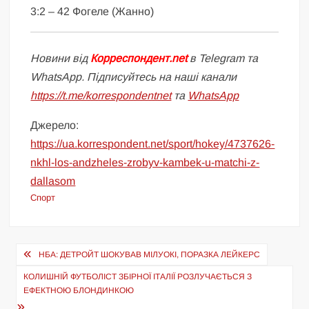
3:2 – 42 Фогеле (Жанно)
Новини від
Корреспондент.net
в Telegram та
WhatsApp. Підписуйтесь на наші канали
https://t.me/korrespondentnet
та
WhatsApp
Джерело:
https://ua.korrespondent.net/sport/hokey/4737626-
nkhl-los-andzheles-zrobyv-kambek-u-matchi-z-
dallasom
Спорт
Навігація
НБА: ДЕТРОЙТ ШОКУВАВ МІЛУОКІ, ПОРАЗКА ЛЕЙКЕРС
записів
КОЛИШНІЙ ФУТБОЛІСТ ЗБІРНОЇ ІТАЛІЇ РОЗЛУЧАЄТЬСЯ З
ЕФЕКТНОЮ БЛОНДИНКОЮ