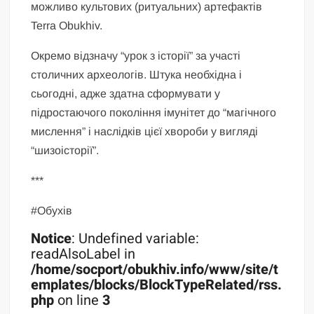
можливо культових (ритуальних) артефактів
Terra Obukhiv.
Окремо відзначу “урок з історії” за участі
столичних археологів. Штука необхідна і
сьогодні, адже здатна сформувати у
підростаючого покоління імунітет до “магічного
мислення” і наслідків цієї хвороби у вигляді
“шизоісторії”.
***
#Обухів
Notice
: Undefined variable:
readAlsoLabel in
/home/socport/obukhiv.info/www/site/t
emplates/blocks/BlockTypeRelated/rss.
php
on line
3