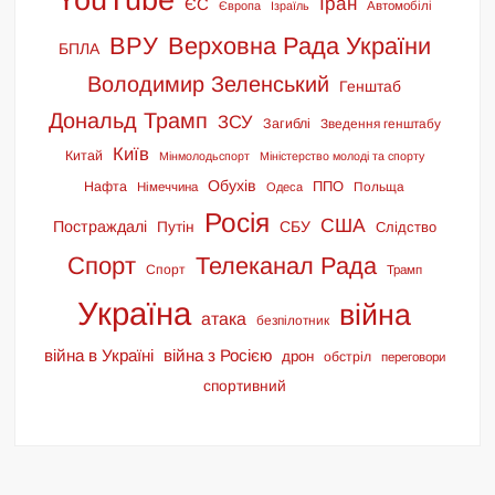
Іран
ЄС
Європа
Ізраїль
Автомобілі
ВРУ
Верховна Рада України
БПЛА
Володимир Зеленський
Генштаб
Дональд Трамп
ЗСУ
Загиблі
Зведення генштабу
Київ
Китай
Мінмолодьспорт
Міністерство молоді та спорту
Обухів
ППО
Нафта
Польща
Німеччина
Одеса
Росія
США
Постраждалі
СБУ
Путін
Слідство
Спорт
Телеканал Рада
Спорт
Трамп
Україна
війна
атака
безпілотник
війна в Україні
війна з Росією
дрон
обстріл
переговори
спортивний