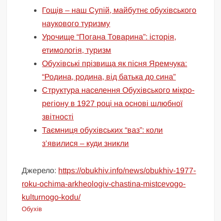
Гощів – наш Супій, майбутнє обухівського
наукового туризму
Урочище “Погана Товарина”: історія,
етимологія, туризм
Обухівські прізвища як пісня Яремчука:
“Родина, родина, від батька до сина”
Структура населення Обухівського мікро-
регіону в 1927 році на основі шлюбної
звітності
Таємниця обухівських “ваз”: коли
з’явилися – куди зникли
Джерело:
https://obukhiv.info/news/obukhiv-1977-
roku-ochima-arkheologiv-chastina-mistcevogo-
kulturnogo-kodu/
Обухів