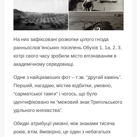
На них зафіксовані розкопки цілого гнізда
ранньослов’янських поселень Обухів 1, 1а, 2, 3,
котрі свого часу зробили місто впізнаваним в
академічному середовищі.
Одне з найцікавіших фот – т.зв. “другий камінь”.
Перший, нагадаю, містив відбитки, умовно,
“сарматської тамги” і чогось, що було
ідентифіковано як “межовий знак Трипільського
удільного князівства”.
Обидві атрибуції умовні, між знаками тисяча
років, втім, ймовірно, це один з небагатьох