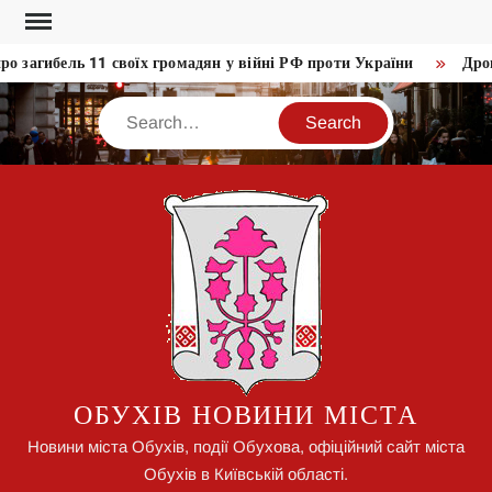
Skip
to
 загибель 11 своїх громадян у війні РФ проти України
Дрони
content
Search
ОБУХІВ НОВИНИ МІСТА
Новини міста Обухів, події Обухова, офіційний сайт міста
Обухів в Київській області.