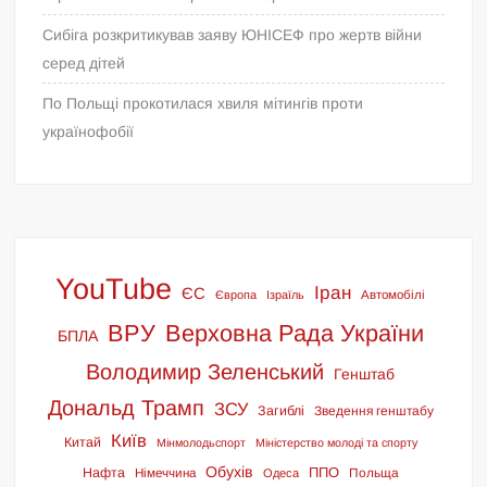
Сибіга розкритикував заяву ЮНІСЕФ про жертв війни
серед дітей
По Польщі прокотилася хвиля мітингів проти
українофобії
YouTube
Іран
ЄС
Європа
Ізраїль
Автомобілі
ВРУ
Верховна Рада України
БПЛА
Володимир Зеленський
Генштаб
Дональд Трамп
ЗСУ
Загиблі
Зведення генштабу
Київ
Китай
Мінмолодьспорт
Міністерство молоді та спорту
Обухів
ППО
Нафта
Німеччина
Польща
Одеса