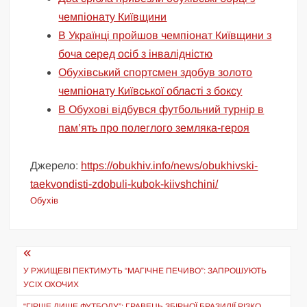
чемпіонату Київщини
В Українці пройшов чемпіонат Київщини з
боча серед осіб з інвалідністю
Обухівський спортсмен здобув золото
чемпіонату Київської області з боксу
В Обухові відбувся футбольний турнір в
пам’ять про полеглого земляка-героя
Джерело:
https://obukhiv.info/news/obukhivski-
taekvondisti-zdobuli-kubok-kiivshchini/
Обухів
Навігація
записів
У РЖИЩЕВІ ПЕКТИМУТЬ “МАГІЧНЕ ПЕЧИВО”: ЗАПРОШУЮТЬ
УСІХ ОХОЧИХ
“ГІРШЕ ЛИШЕ ФУТБОЛУ”: ГРАВЕЦЬ ЗБІРНОЇ БРАЗИЛІЇ РІЗКО