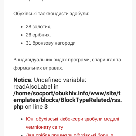
Обухівські таеквондисти здобули:
28 золотих,
26 срібних,
31 бронзову нагороди
В індивідуальних видах програми, спарингах та
формальних вправах.
Notice
: Undefined variable:
readAlsoLabel in
/home/socport/obukhiv.info/www/site/t
emplates/blocks/BlockTypeRelated/rss.
php
on line
3
Юні обухівські кікбоксери здобули медалі
чемпіонату світу
Два срібла привезли обухівські борці з