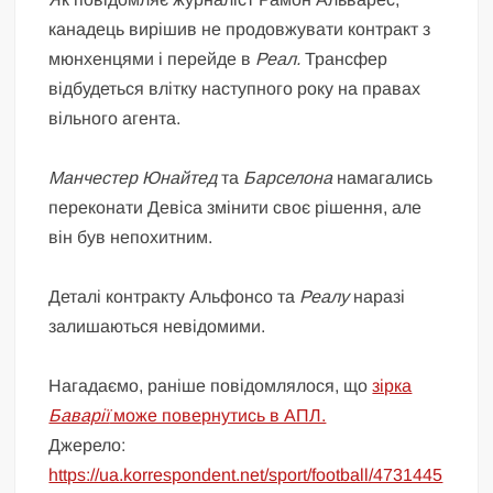
канадець вирішив не продовжувати контракт з
мюнхенцями і перейде в
Реал.
Трансфер
відбудеться влітку наступного року на правах
вільного агента.
Манчестер Юнайтед
та
Барселона
намагались
переконати Девіса змінити своє рішення, але
він був непохитним.
Деталі контракту Альфонсо та
Реалу
наразі
залишаються невідомими.
Нагадаємо, раніше повідомлялося, що
зірка
Баварії
може повернутись в АПЛ.
Джерело:
https://ua.korrespondent.net/sport/football/4731445