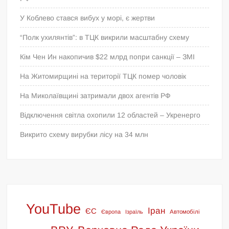
У Коблево стався вибух у морі, є жертви
“Полк ухилянтів”: в ТЦК викрили масштабну схему
Кім Чен Ин накопичив $22 млрд попри санкції – ЗМІ
На Житомирщині на території ТЦК помер чоловік
На Миколаївщині затримали двох агентів РФ
Відключення світла охопили 12 областей – Укренерго
Викрито схему вирубки лісу на 34 млн
YouTube
Іран
ЄС
Європа
Ізраїль
Автомобілі