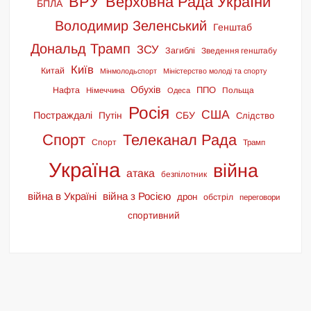
ВРУ
Верховна Рада України
БПЛА
Володимир Зеленський
Генштаб
Дональд Трамп
ЗСУ
Загиблі
Зведення генштабу
Київ
Китай
Мінмолодьспорт
Міністерство молоді та спорту
Обухів
ППО
Нафта
Польща
Німеччина
Одеса
Росія
США
Постраждалі
СБУ
Путін
Слідство
Спорт
Телеканал Рада
Спорт
Трамп
Україна
війна
атака
безпілотник
війна в Україні
війна з Росією
дрон
обстріл
переговори
спортивний