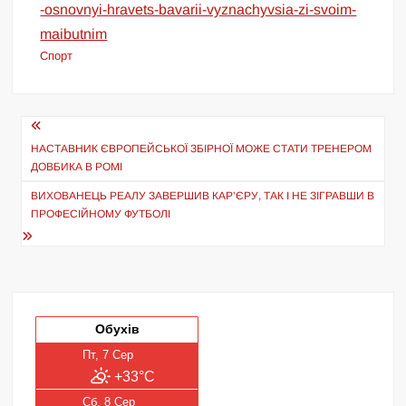
-osnovnyi-hravets-bavarii-vyznachyvsia-zi-svoim-
maibutnim
Спорт
Навігація
записів
НАСТАВНИК ЄВРОПЕЙСЬКОЇ ЗБІРНОЇ МОЖЕ СТАТИ ТРЕНЕРОМ
ДОВБИКА В РОМІ
ВИХОВАНЕЦЬ РЕАЛУ ЗАВЕРШИВ КАР’ЄРУ, ТАК І НЕ ЗІГРАВШИ В
ПРОФЕСІЙНОМУ ФУТБОЛІ
Обухів
Пт, 7 Сер
+33°C
Сб, 8 Сер