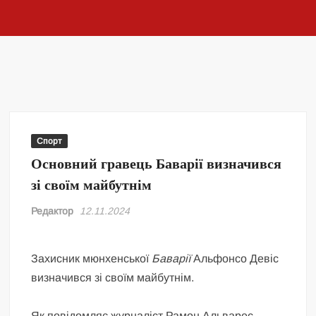
Спорт
Основний гравець Баварії визначився
зі своїм майбутнім
Редактор
12.11.2024
Захисник мюнхенської
Баварії
Альфонсо Девіс
визначився зі своїм майбутнім.
Як повідомляє журналіст Рамон Альварес,