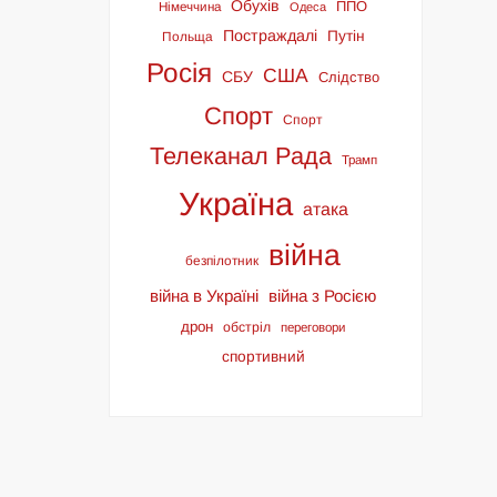
Обухів
ППО
Німеччина
Одеса
Постраждалі
Путін
Польща
Росія
США
СБУ
Слідство
Спорт
Спорт
Телеканал Рада
Трамп
Україна
атака
війна
безпілотник
війна в Україні
війна з Росією
дрон
обстріл
переговори
спортивний