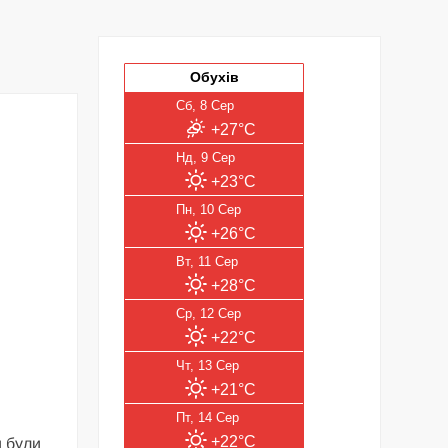
Обухів
Сб, 8 Сер
+27°C
Нд, 9 Сер
+23°C
Пн, 10 Сер
+26°C
Вт, 11 Сер
+28°C
Ср, 12 Сер
+22°C
Чт, 13 Сер
+21°C
Пт, 14 Сер
+22°C
и були