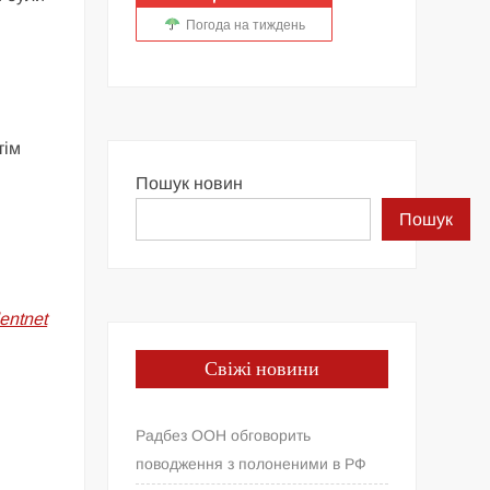
Погода на тиждень
и
тім
Пошук новин
Пошук
dentnet
Свіжі новини
Радбез ООН обговорить
поводження з полоненими в РФ