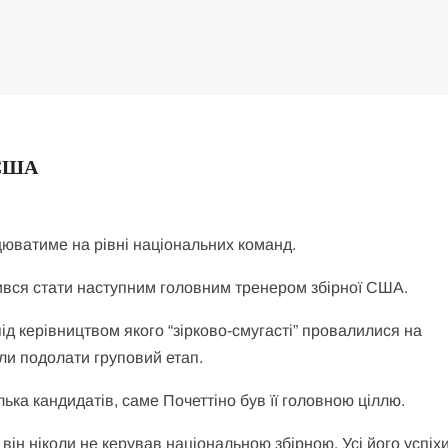
 США
ацюватиме на рівні національних команд.
ився стати наступним головним тренером збірної США.
під керівництвом якого “зірково-смугасті” провалилися на
ли подолати груповий етап.
ька кандидатів, саме Почеттіно був її головною ціллю.
 він ніколи не керував національною збірною. Усі його успіх