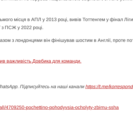
ьмого місця в АПЛ у 2013 році, вивів Тоттенгем у фінал Ліг
ї з ПСЖ у 2022 році.
Разом з лондонцями він фінішував шостим в Англії, проте по
ив важливість Довбика для команди.
WhatsApp. Підписуйтесь на наші канали
https://t.me/korrespon
tball/4709250-pochettino-pohodyvsia-ocholyty-zbirnu-ssha