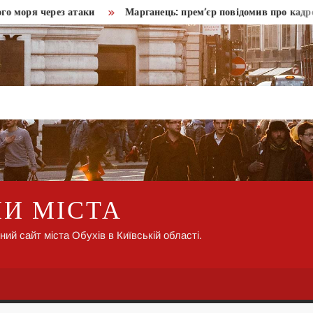
я через атаки
Марганець: прем’єр повідомив про кадрові ріше
НИ МІСТА
ний сайт міста Обухів в Київській області.