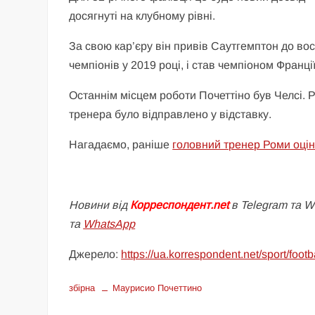
досягнуті на клубному рівні.
За свою кар’єру він привів Саутгемптон до вос
чемпіонів у 2019 році, і став чемпіоном Франці
Останнім місцем роботи Почеттіно був Челсі. 
тренера було відправлено у відставку.
Нагадаємо, раніше
головний тренер Роми оцін
Новини від
Корреспондент.net
в Telegram та 
та
WhatsApp
Джерело:
https://ua.korrespondent.net/sport/foo
збірна
Маурисио Почеттино