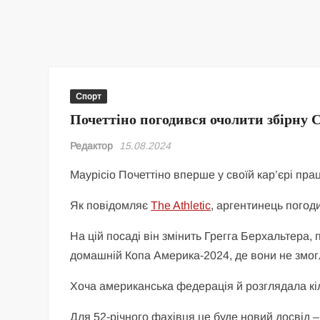
Спорт
Почеттіно погодився очолити збірну
Редактор
15.08.2024
Маурісіо Почеттіно вперше у своїй кар’єрі пр
Як повідомляє
The Athletic
, аргентинець погод
На цій посаді він змінить Грегга Берхальтера, 
домашній Копа Америка-2024, де вони не змог
Хоча американська федерація й розглядала кіл
Для 52-річного фахівця це буде новий досвід –