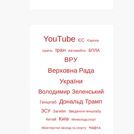
YouTube
ЄС
Європа
Іран
БПЛА
Ізраїль
Автомобілі
ВРУ
Верховна Рада
України
Володимир Зеленський
Дональд Трамп
Генштаб
ЗСУ
Загиблі
Зведення генштабу
Київ
Китай
Мінмолодьспорт
Нафта
Міністерство молоді та спорту