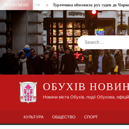
Skip
лоненими в РФ
FLASH NEWS
Туреччина обмежила рух суден до Чорного мор
to
content
Search
ОБУХІВ НОВИ
Новини міста Обухів, події Обухова, офіцій
КУЛЬТУРА
ОБЩЕСТВО
СПОРТ