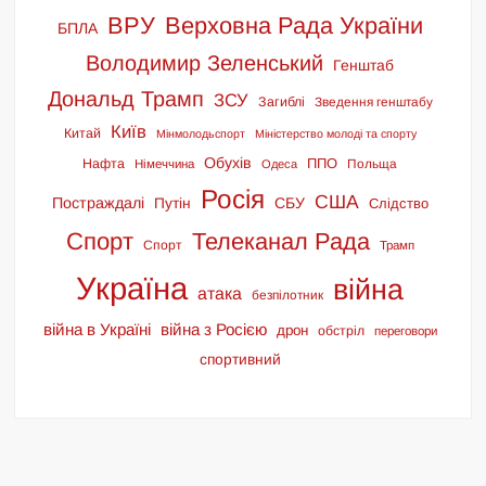
ВРУ
Верховна Рада України
БПЛА
Володимир Зеленський
Генштаб
Дональд Трамп
ЗСУ
Загиблі
Зведення генштабу
Київ
Китай
Мінмолодьспорт
Міністерство молоді та спорту
Обухів
ППО
Нафта
Польща
Німеччина
Одеса
Росія
США
Постраждалі
СБУ
Путін
Слідство
Спорт
Телеканал Рада
Спорт
Трамп
Україна
війна
атака
безпілотник
війна в Україні
війна з Росією
дрон
обстріл
переговори
спортивний