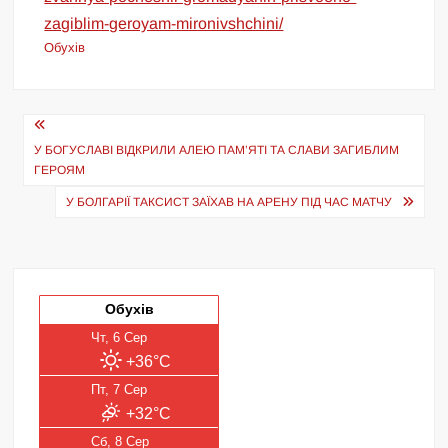
zagiblim-geroyam-mironivshchini/
Обухів
Навігація
записів
У БОГУСЛАВІ ВІДКРИЛИ АЛЕЮ ПАМ’ЯТІ ТА СЛАВИ ЗАГИБЛИМ
ГЕРОЯМ
У БОЛГАРІЇ ТАКСИСТ ЗАЇХАВ НА АРЕНУ ПІД ЧАС МАТЧУ
Обухів
Чт, 6 Сер
+36°C
Пт, 7 Сер
+32°C
Сб, 8 Сер