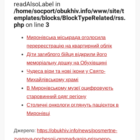
readAlsoLabel in
/home/socport/obukhiv.info/www/site/t
emplates/blocks/BlockTypeRelated/rss.
php
on line
3
Миронівська міськрада оголосила
перереєстрацію на квартирний облік
Діти загиблого бійця відкрили його
меморіальну дошку на Обухівщині
Чудеса віри та нові ікони у Свято-
Михайлівському храмі
В Миронівському музеї оцифровують
старовинний одяг регіону
Столичні онкологи оглянуть пацієнток в
Миронівці
Джерело:
https://obukhiv.info/news/posmertne-
zvannya-pochesnii-gromadyanin-prisvoeno-