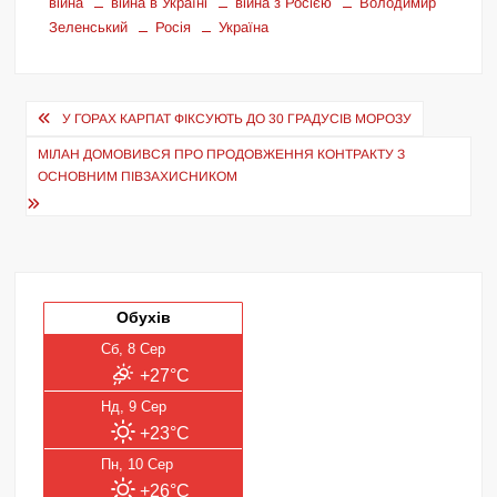
війна
війна в Україні
війна з Росією
Володимир
Зеленський
Росія
Україна
Навігація
У ГОРАХ КАРПАТ ФІКСУЮТЬ ДО 30 ГРАДУСІВ МОРОЗУ
записів
МІЛАН ДОМОВИВСЯ ПРО ПРОДОВЖЕННЯ КОНТРАКТУ З
ОСНОВНИМ ПІВЗАХИСНИКОМ
Обухів
Сб, 8 Сер
+27°C
Нд, 9 Сер
+23°C
Пн, 10 Сер
+26°C