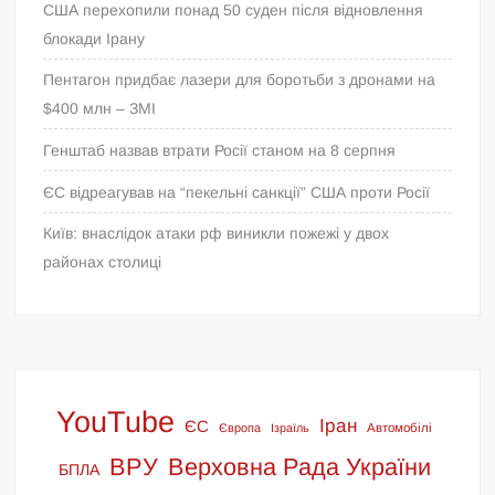
США перехопили понад 50 суден після відновлення
блокади Ірану
Пентагон придбає лазери для боротьби з дронами на
$400 млн – ЗМІ
Генштаб назвав втрати Росії станом на 8 серпня
ЄС відреагував на “пекельні санкції” США проти Росії
Київ: внаслідок атаки рф виникли пожежі у двох
районах столиці
YouTube
Іран
ЄС
Європа
Ізраїль
Автомобілі
ВРУ
Верховна Рада України
БПЛА