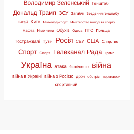
Володимир Зеленський
Генштаб
Дональд Трамп
ЗСУ
Загиблі
Зведення генштабу
Київ
Китай
Мінмолодьспорт
Міністерство молоді та спорту
Обухів
ППО
Нафта
Німеччина
Польща
Одеса
Росія
США
Постраждалі
СБУ
Путін
Слідство
Спорт
Телеканал Рада
Спорт
Трамп
Україна
війна
атака
безпілотник
війна в Україні
війна з Росією
дрон
обстріл
переговори
спортивний