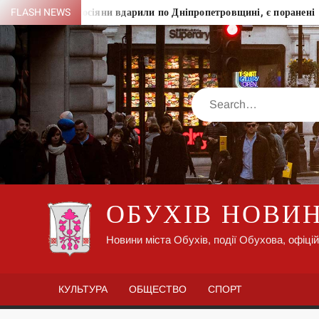
Skip
них
FLASH NEWS
Росіяни вдарили по Дніпропетровщині, є поранені
to
content
Search
ОБУХІВ НОВИ
Новини міста Обухів, події Обухова, офіцій
КУЛЬТУРА
ОБЩЕСТВО
СПОРТ