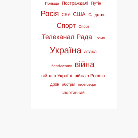
Постраждалі
Путін
Польща
Росія
США
СБУ
Слідство
Спорт
Спорт
Телеканал Рада
Трамп
Україна
атака
війна
безпілотник
війна в Україні
війна з Росією
дрон
обстріл
переговори
спортивний