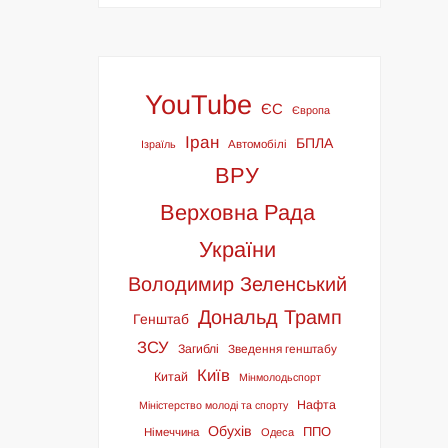
YouTube
ЄС
Європа
Іран
БПЛА
Ізраїль
Автомобілі
ВРУ
Верховна Рада
України
Володимир Зеленський
Дональд Трамп
Генштаб
ЗСУ
Загиблі
Зведення генштабу
Київ
Китай
Мінмолодьспорт
Нафта
Міністерство молоді та спорту
Обухів
ППО
Німеччина
Одеса