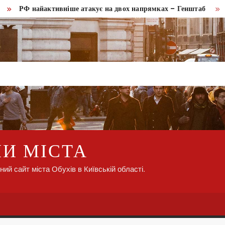
РФ найактивніше атакує на двох напрямках – Генштаб
Удар 
НИ МІСТА
ний сайт міста Обухів в Київській області.