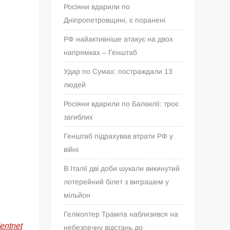
Росіяни вдарили по
Дніпропетровщині, є поранені
РФ найактивніше атакує на двох
напрямках – Генштаб
Удар по Сумах: постраждали 13
людей
Росіяни вдарили по Балаклії: троє
загиблих
Генштаб підрахував втрати РФ у
війні
В Італії дві доби шукали викинутий
лотерейний білет з виграшем у
мільйон
Гелікоптер Трампа наблизився на
dentnet
небезпечну відстань до