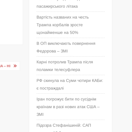
пасажирського літака
Вартість названих на честь
Трампа корбалів зросте
щонайменше на 50%
В ОП виключають повернення
Федорова – ЗМІ
Карні потролив Трампа після
А – НІ
поламки телесуфлера
РФ скинула на Суми чотири КАБи:
є постраждалі
Іран погрожує бити по сусіднім
країнам в разі нових атак США –
ЗМІ
Підозра Стефанішиній: САП