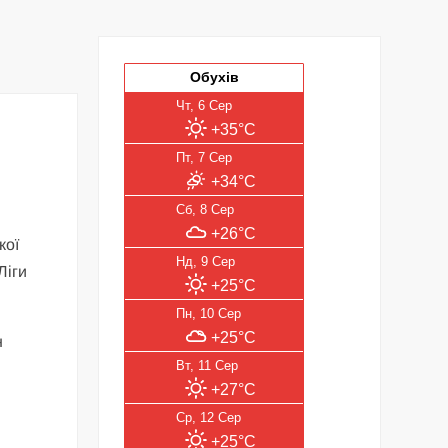
Обухів
Чт, 6 Сер
+35°C
Пт, 7 Сер
+34°C
Сб, 8 Сер
+26°C
кої
Нд, 9 Сер
Ліги
+25°C
Пн, 10 Сер
+25°C
н
Вт, 11 Сер
+27°C
Ср, 12 Сер
+25°C