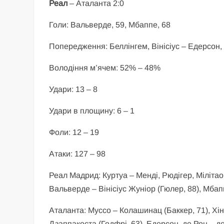
Реал
– Аталанта 2:0
Голи: Вальверде, 59, Мбаппе, 68
Попередження: Беллінгем, Вінісіус – Едерсон,
Володіння м’ячем: 52% – 48%
Удари: 13 – 8
Удари в площину: 6 – 1
Фоли: 12 – 19
Атаки: 127 – 98
Реал Мадрид: Куртуа – Менді, Рюдігер, Мілітао
Вальверде – Вінісіус Жуніор (Гюлер, 88), Мбаппе
Аталанта: Муссо – Колашинац (Баккер, 71), Хін
Дзаппакоста (Годфрі, 63), Едерсон, де Рон – де