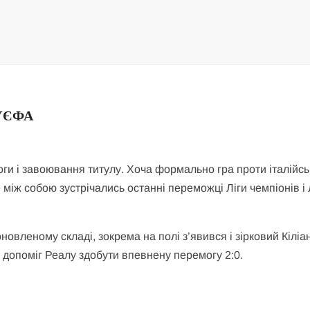
 УЄФА
ги і завоювання титулу. Хоча формально гра проти італійсь
між собою зустрічались останні переможці Ліги чемпіонів і 
овленому складі, зокрема на полі з’явився і зірковий Кіліа
і допоміг Реалу здобути впевнену перемогу 2:0.