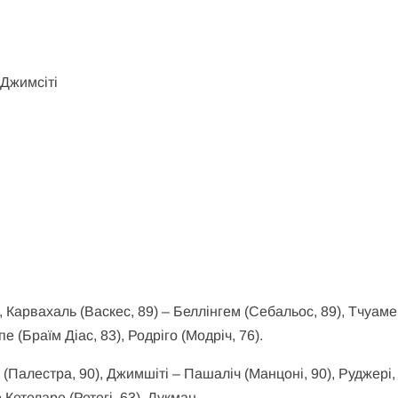
 Джимсіті
, Карвахаль (Васкес, 89) – Беллінгем (Себальос, 89), Тчуаме
 (Браїм Діас, 83), Родріго (Модріч, 76).
 (Палестра, 90), Джимшіті – Пашаліч (Манцоні, 90), Руджері,
 Кетеларе (Ретегі, 63), Лукман.