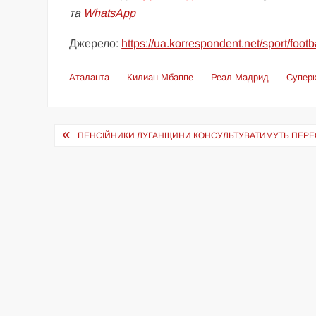
та
WhatsApp
Джерело:
https://ua.korrespondent.net/sport/fo
Аталанта
Килиан Мбаппе
Реал Мадрид
Супер
Навігація
ПЕНСІЙНИКИ ЛУГАНЩИНИ КОНСУЛЬТУВАТИМУТЬ ПЕРЕС
записів