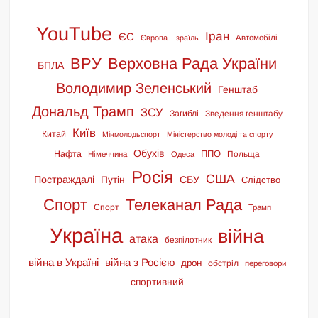
YouTube
Іран
ЄС
Європа
Ізраїль
Автомобілі
ВРУ
Верховна Рада України
БПЛА
Володимир Зеленський
Генштаб
Дональд Трамп
ЗСУ
Загиблі
Зведення генштабу
Київ
Китай
Мінмолодьспорт
Міністерство молоді та спорту
Обухів
ППО
Нафта
Польща
Німеччина
Одеса
Росія
США
Постраждалі
СБУ
Путін
Слідство
Спорт
Телеканал Рада
Спорт
Трамп
Україна
війна
атака
безпілотник
війна в Україні
війна з Росією
дрон
обстріл
переговори
спортивний