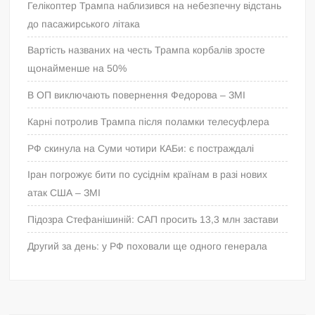
Гелікоптер Трампа наблизився на небезпечну відстань
до пасажирського літака
Вартість названих на честь Трампа корбалів зросте
щонайменше на 50%
В ОП виключають повернення Федорова – ЗМІ
Карні потролив Трампа після поламки телесуфлера
РФ скинула на Суми чотири КАБи: є постраждалі
Іран погрожує бити по сусіднім країнам в разі нових
атак США – ЗМІ
Підозра Стефанішиній: САП просить 13,3 млн застави
Другий за день: у РФ поховали ще одного генерала