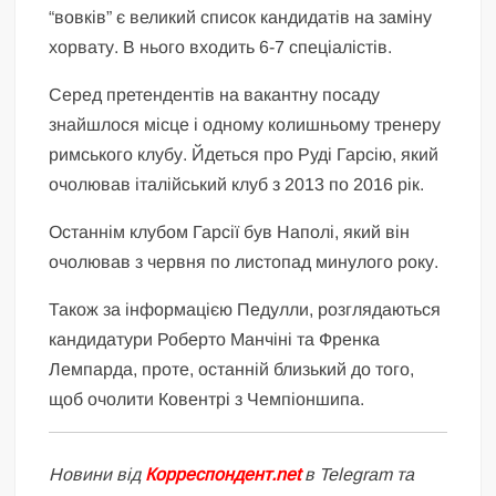
“вовків” є великий список кандидатів на заміну
хорвату. В нього входить 6-7 спеціалістів.
Серед претендентів на вакантну посаду
знайшлося місце і одному колишньому тренеру
римського клубу. Йдеться про Руді Гарсію, який
очолював італійський клуб з 2013 по 2016 рік.
Останнім клубом Гарсії був Наполі, який він
очолював з червня по листопад минулого року.
Також за інформацією Педулли, розглядаються
кандидатури Роберто Манчіні та Френка
Лемпарда, проте, останній близький до того,
щоб очолити Ковентрі з Чемпіоншипа.
Новини від
Корреспондент.net
в Telegram та