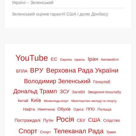
Україні – Зеленський
Зеленський оцінив гарантії США і долю Донбасу
YouTube
Іран
ЄС
Європа
Ізраїль
Автомобілі
ВРУ
Верховна Рада України
БПЛА
Володимир Зеленський
Генштаб
Дональд Трамп
ЗСУ
Загиблі
Зведення генштабу
Київ
Китай
Мінмолодьспорт
Міністерство молоді та спорту
Обухів
ППО
Нафта
Німеччина
Польща
Одеса
Росія
США
Постраждалі
Путін
СБУ
Слідство
Спорт
Телеканал Рада
Спорт
Трамп