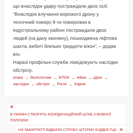
що внаслідок удару постраждали двоє осб.
“Внаслідок влучання ворожого дрону у
технічний поверх 9-ти поверхівки в
Індустріальному районі постраждали двоє
людей (на дану хвилину), пошкоджена ліфтова
шахта, вибиті близько тридцяти вікон”, – додав
він.
Наразі профільні служби ліквідовують наслідки
обстрілу.
атака
безпілотник
БПЛА
війна
дрон
наслідки
обстріл
Росія
Харків
Навігація
записів
В УКРАЇНІ СТВОРЯТЬ КООРДИНАЦІЙНИЙ ШТАБ З МОВНОЇ
ПОЛІТИКИ
НА ЗАКАРПАТТІ ВІДБИЛИ СПРОБУ ШТУРМУ БУДІВЛІ ТЦК