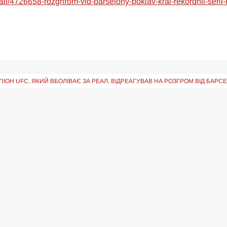
ball/4726658-rozghrom-vid-barselony-poklav-krai-rekordnii-serii-
ПІОН UFC, ЯКИЙ ВБОЛІВАЄ ЗА РЕАЛ, ВІДРЕАГУВАВ НА РОЗГРОМ ВІД БАРС