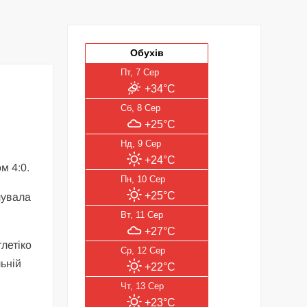
Обухів
Пт, 7 Сер
+34°C
Сб, 8 Сер
+25°C
Нд, 9 Сер
+24°C
м 4:0.
Пн, 10 Сер
+25°C
чувала
Вт, 11 Сер
+27°C
летіко
Ср, 12 Сер
льній
+22°C
Чт, 13 Сер
+23°C