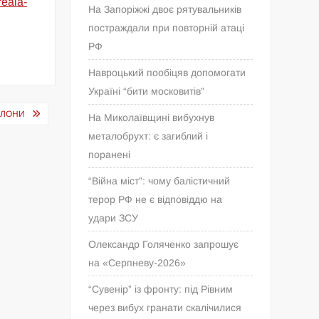
reala-
На Запоріжжі двоє рятувальників
постраждали при повторній атаці
РФ
Навроцький пообіцяв допомогати
Україні “бити московитів”
ЕЛОНИ
На Миколаївщині вибухнув
металобрухт: є загиблий і
поранені
“Війна міст”: чому балістичний
терор РФ не є відповіддю на
удари ЗСУ
Олександр Голяченко запрошує
на «Серпневу-2026»
“Сувенір” із фронту: під Рівним
через вибух гранати скалічилися