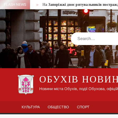
Skip
РФ у липні
FLASH NEWS
На Запоріжжі двоє рятувальників постраждали пр
to
content
Search
ОБУХІВ НОВИ
Новини міста Обухів, події Обухова, офіцій
КУЛЬТУРА
ОБЩЕСТВО
СПОРТ