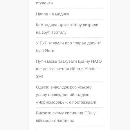
студенти
Напад на медика
Командира артдивізіону викрили
на збуті тротилу
У ГУР заявили про “парад дронів”
біля Ялти
Путін може атакувати країну НАТО
ще до закінчення війни в Україні –
ЗМІ
Одеса: внаслідок російського
удару пошкоджений стадіон
«Чорноморець», є постраждалі
Викрито схему сприяння СЗЧ у
військових частинах