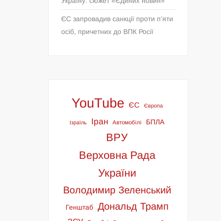
Україну: сюжет «Єдиних новин»
ЄС запровадив санкції проти п’яти
осіб, причетних до ВПК Росії
YouTube
ЄС
Європа
Іран
БПЛА
Ізраїль
Автомобілі
ВРУ
Верховна Рада
України
Володимир Зеленський
Дональд Трамп
Генштаб