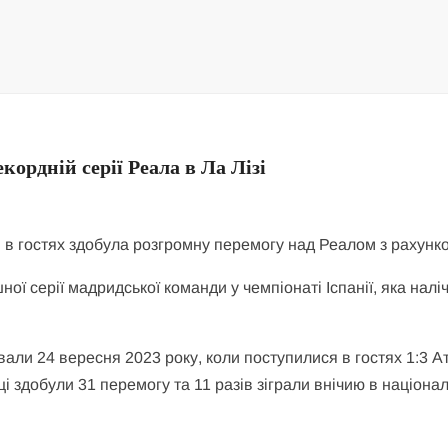
кордній серії Реала в Ла Лізі
ги в гостях здобула розгромну перемогу над Реалом з рахунко
ої серії мадридської команди у чемпіонаті Іспанії, яка налі
али 24 вересня 2023 року, коли поступилися в гостях 1:3 Ат
і здобули 31 перемогу та 11 разів зіграли внічию в націона