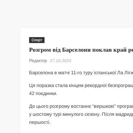
Спорт
Розгром від Барселони поклав край ре
Редактор
27.10.2024
Барселона в матчі 11-го туру іспанської Ла Лі
Ця поразка стала кінцем рекордної безпрограшн
42 поєдинки.
До цього розгрому востаннє “вершкові” програв
у шостому турі минулого сезону. Після мадридц
першості.