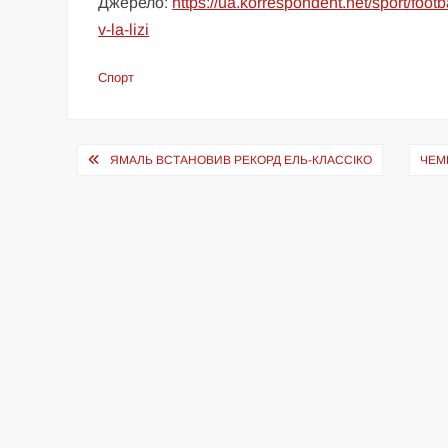
Джерело:
https://ua.korrespondent.net/sport/foot
v-la-lizi
Спорт
Навігація
ЯМАЛЬ ВСТАНОВИВ РЕКОРД ЕЛЬ-КЛАССІКО
ЧЕМ
записів