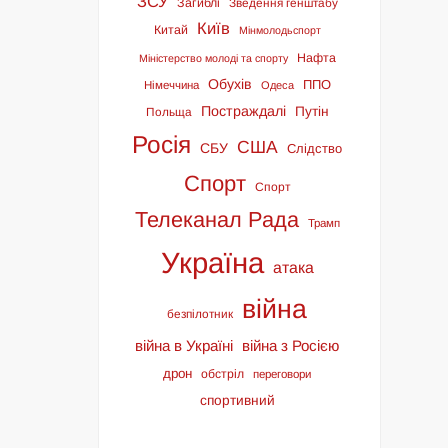
ЗСУ
Загиблі
Зведення генштабу
Київ
Китай
Мінмолодьспорт
Нафта
Міністерство молоді та спорту
Обухів
ППО
Німеччина
Одеса
Постраждалі
Путін
Польща
Росія
США
СБУ
Слідство
Спорт
Спорт
Телеканал Рада
Трамп
Україна
атака
війна
безпілотник
війна в Україні
війна з Росією
дрон
обстріл
переговори
спортивний