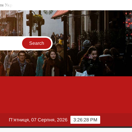
їні “бити московитів”
На Миколаївщині вибухнув металобрухт
П’ятниця, 07 Серпня, 2026
3:26:29 PM