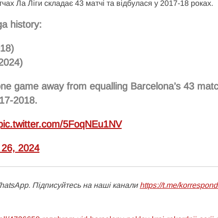
ах Ла Ліги складає 43 матчі та відбулася у 2017-18 роках.
a history:
18)
2024)
 one game away from equalling Barcelona’s 43 mat
017-2018.
pic.twitter.com/5FoqNEu1NV
 26, 2024
WhatsApp. Підписуйтесь на наші канали
https://t.me/korrespon