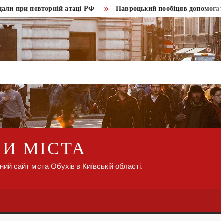
и повторній атаці РФ
Навроцький пообіцяв допомогати Укра
НИ МІСТА
ний сайт міста Обухів в Київській області.