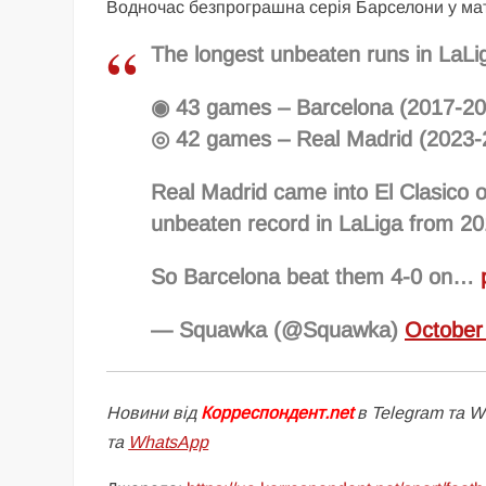
Водночас безпрограшна серія Барселони у матч
The longest unbeaten runs in LaLig
◉ 43 games – Barcelona (2017-20
◎ 42 games – Real Madrid (2023-
Real Madrid came into El Clasico
unbeaten record in LaLiga from 2
So Barcelona beat them 4-0 on…
— Squawka (@Squawka)
October
Новини від
Корреспондент.net
в Telegram та 
та
WhatsApp