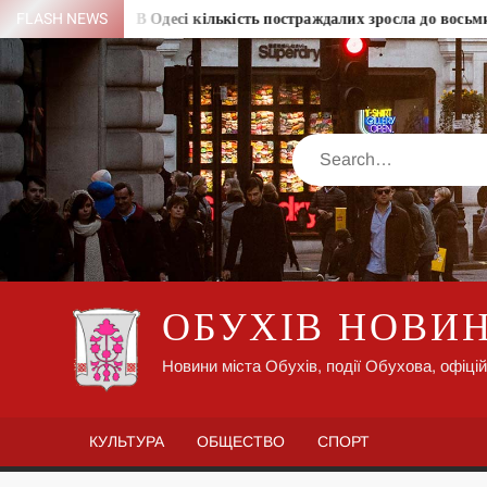
Skip
нений
FLASH NEWS
В Одесі кількість постраждалих зросла до восьми людей
to
content
Search
ОБУХІВ НОВИ
Новини міста Обухів, події Обухова, офіцій
КУЛЬТУРА
ОБЩЕСТВО
СПОРТ