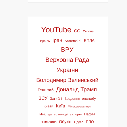
YouTube
ЄС
Європа
Іран
БПЛА
Ізраїль
Автомобілі
ВРУ
Верховна Рада
України
Володимир Зеленський
Дональд Трамп
Генштаб
ЗСУ
Загиблі
Зведення генштабу
Київ
Китай
Мінмолодьспорт
Нафта
Міністерство молоді та спорту
Обухів
ППО
Німеччина
Одеса