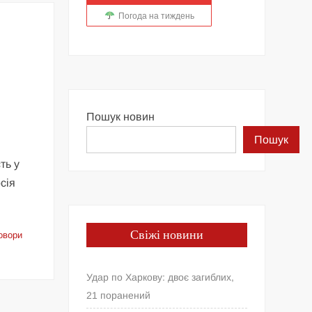
Погода на тиждень
Пошук новин
Пошук
ть у
сія
Свіжі новини
овори
Удар по Харкову: двоє загиблих,
21 поранений