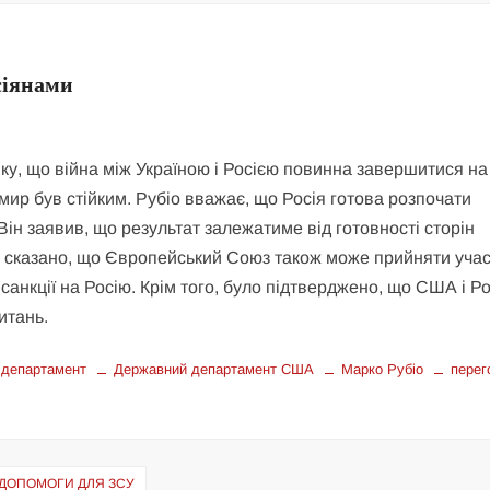
сіянами
, що війна між Україною і Росією повинна завершитися на
мир був стійким. Рубіо вважає, що Росія готова розпочати
ін заявив, що результат залежатиме від готовності сторін
 сказано, що Європейський Союз також може прийняти учас
санкції на Росію. Крім того, було підтверджено, що США і Ро
итань.
 департамент
Державний департамент США
Марко Рубіо
перег
 ДОПОМОГИ ДЛЯ ЗСУ