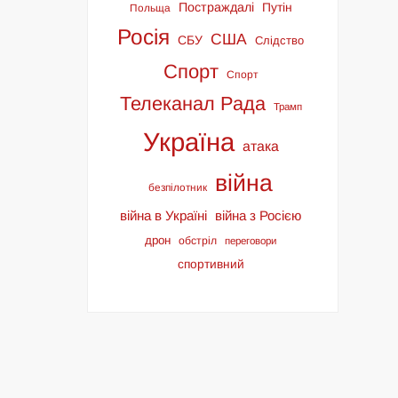
Постраждалі
Путін
Польща
Росія
США
СБУ
Слідство
Спорт
Спорт
Телеканал Рада
Трамп
Україна
атака
війна
безпілотник
війна в Україні
війна з Росією
дрон
обстріл
переговори
спортивний