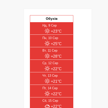
Обухів
Нд, 9 Сер
+23°C
Пн, 10 Сер
+25°C
Вт, 11 Сер
+28°C
Ср, 12 Сер
+22°C
Чт, 13 Сер
+21°C
Пт, 14 Сер
+22°C
Сб, 15 Сер
+22°C