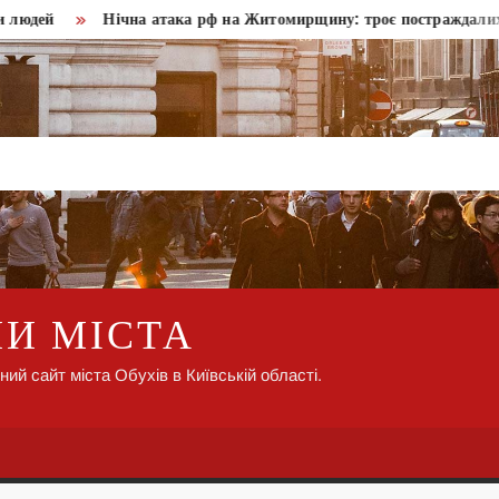
Нічна атака рф на Житомирщину: троє постраждалих, зафік
НИ МІСТА
ний сайт міста Обухів в Київській області.