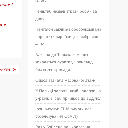
загиблі
dentnet
Генштаб назвав втрати росіян за
добу
hers-
Пентагон закликав оборонкомпанії
наростити виробництво озброєння
– ЗМІ
Близька до Трампа компанія
збирається бурити у Гренландії
без дозволу влади
Ф’ЮРІ
Одеса зазнала масованої атаки
У Польщі чоловік, який нападав на
українців, сам прийшов до відділку
Іран висунув США вимоги для
розблокування Ормузу
Рак у Байдена поширився на