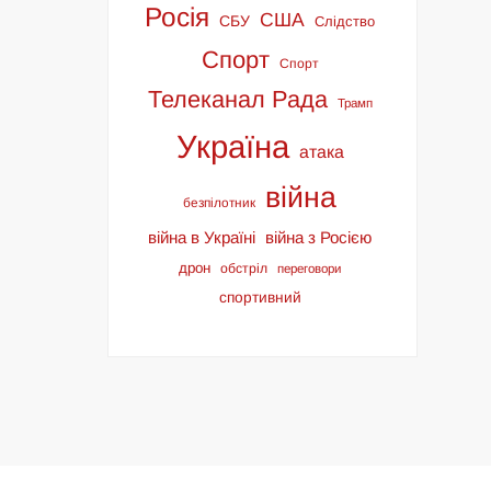
Росія
США
СБУ
Слідство
Спорт
Спорт
Телеканал Рада
Трамп
Україна
атака
війна
безпілотник
війна в Україні
війна з Росією
дрон
обстріл
переговори
спортивний