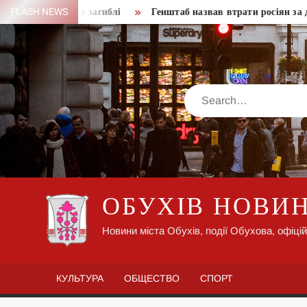
Skip
у Харкові, є загиблі
FLASH NEWS
Генштаб назвав втрати росіян за добу
to
content
Search
ОБУХІВ НОВИ
Новини міста Обухів, події Обухова, офіцій
КУЛЬТУРА
ОБЩЕСТВО
СПОРТ