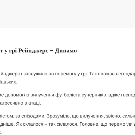
 у грі Рейнджерс – Динамо
нджерс і заслужило на перемогу у грі. Так вважає легенда
Шацьких.
уже допомогло вилучення футболіста суперників, адже госп
агресивно в атаці.
істом, за епізодами. Зрозуміло, що вилучення, звісно, силь
адніше. Як склалося – так склалося. Головне, що перемогли 
.