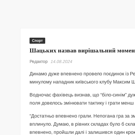
Спорт
Шацьких назвав вирішальний момент
Редактор
14.08.2024
Динамо дуже впевнено провело поєдинок із Рей
минулому нападник київського клубу Максим 
Водночас фахівець визнав, що “біло-синім” д
поля довелось змінювати тактику і грати менш 
“Достатньо впевнено грали. Непогана гра за зм
вплинуло. Думаю, в рівних складах було б скл
впевнено, пройшли далі і залишився один крок