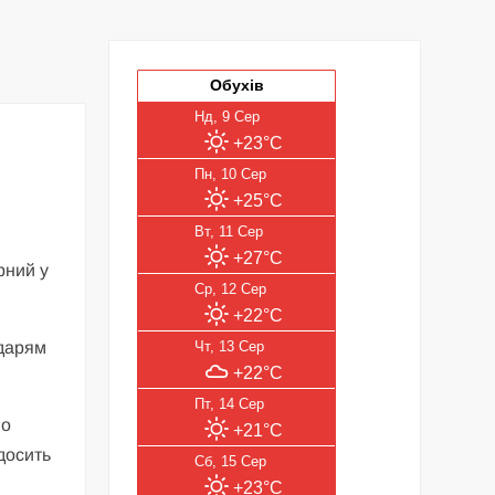
Обухів
Нд, 9 Сер
+23°C
Пн, 10 Сер
+25°C
Вт, 11 Сер
+27°C
рний у
Ср, 12 Сер
+22°C
одарям
Чт, 13 Сер
+22°C
Пт, 14 Сер
но
+21°C
досить
Сб, 15 Сер
+23°C