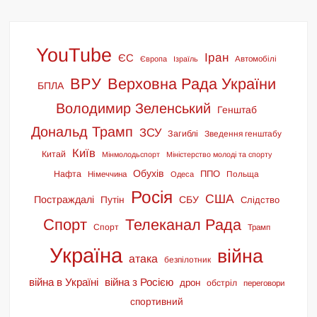
YouTube
Іран
ЄС
Європа
Ізраїль
Автомобілі
ВРУ
Верховна Рада України
БПЛА
Володимир Зеленський
Генштаб
Дональд Трамп
ЗСУ
Загиблі
Зведення генштабу
Київ
Китай
Мінмолодьспорт
Міністерство молоді та спорту
Обухів
ППО
Нафта
Польща
Німеччина
Одеса
Росія
США
Постраждалі
СБУ
Путін
Слідство
Спорт
Телеканал Рада
Спорт
Трамп
Україна
війна
атака
безпілотник
війна в Україні
війна з Росією
дрон
обстріл
переговори
спортивний