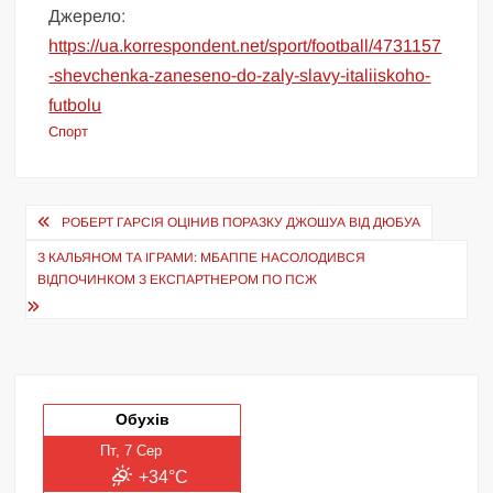
Джерело:
https://ua.korrespondent.net/sport/football/4731157
-shevchenka-zaneseno-do-zaly-slavy-italiiskoho-
futbolu
Спорт
Навігація
РОБЕРТ ГАРСІЯ ОЦІНИВ ПОРАЗКУ ДЖОШУА ВІД ДЮБУА
записів
З КАЛЬЯНОМ ТА ІГРАМИ: МБАППЕ НАСОЛОДИВСЯ
ВІДПОЧИНКОМ З ЕКСПАРТНЕРОМ ПО ПСЖ
Обухів
Пт, 7 Сер
+34°C