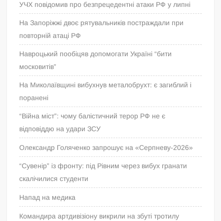
УЧХ повідомив про безпрецедентні атаки РФ у липні
На Запоріжжі двоє рятувальників постраждали при
повторній атаці РФ
Навроцький пообіцяв допомогати Україні “бити
московитів”
На Миколаївщині вибухнув металобрухт: є загиблий і
поранені
“Війна міст”: чому балістичний терор РФ не є
відповіддю на удари ЗСУ
Олександр Голяченко запрошує на «Серпневу-2026»
“Сувенір” із фронту: під Рівним через вибух гранати
скалічилися студенти
Напад на медика
Командира артдивізіону викрили на збуті тротилу